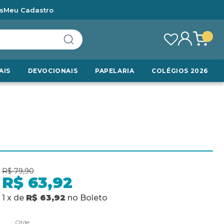
s
Meu Cadastro
AIS
DEVOCIONAIS
PAPELARIA
COLÉGIOS 2026
R$ 79,90
R$ 63,92
1
x
de
R$ 63,92
no
Boleto
Qtde.