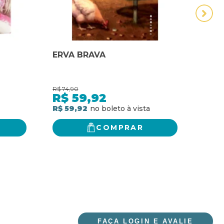
ERVA BRAVA
Mont
entr
R$
74,90
R$
52,
R$
59,92
R$
R$ 59,92
R$ 3
COMPRAR
FAÇA LOGIN E AVALIE