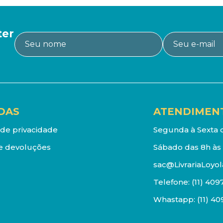
ter
DAS
ATENDIMEN
a de privacidade
Segunda à Sexta d
e devoluções
Sábado das 8h às 
sac@LivrariaLoyol
Telefone:
(11) 409
Whastapp:
(11) 4