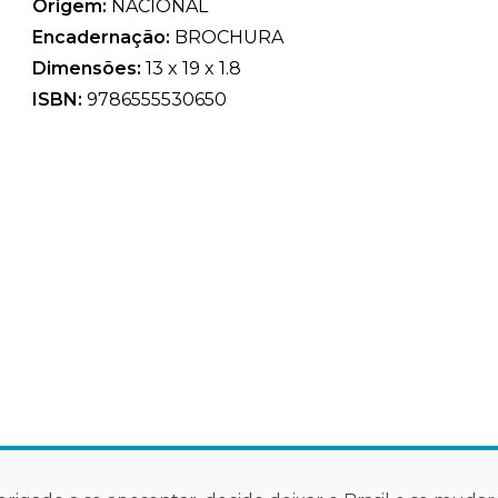
Origem:
NACIONAL
Encadernação:
BROCHURA
Dimensões:
13 x 19 x 1.8
ISBN:
9786555530650