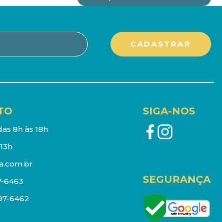
TO
SIGA-NOS
as 8h às 18h
13h
a.com.br
SEGURANÇA
7-6463
097-6462