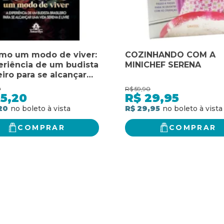
mo um modo de viver:
COZINHANDO COM A
eriência de um budista
MINICHEF SERENA
eiro para se alcançar
ida serena e livre
0
R$
59,90
5,20
R$
29,95
20
R$ 29,95
COMPRAR
COMPRAR