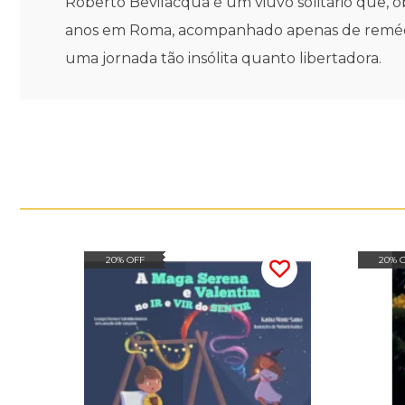
Roberto Bevilacqua é um viúvo solitário que, obr
anos em Roma, acompanhado apenas de remédios
uma jornada tão insólita quanto libertadora.
20% OFF
20% 