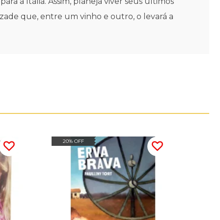
ra a Itália. Assim, planeja viver seus últimos
de que, entre um vinho e outro, o levará a
20% OFF
30