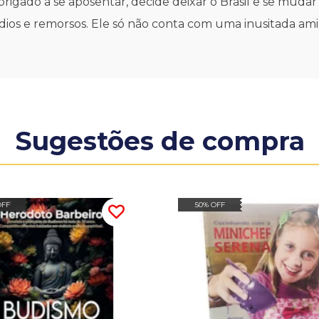
igado a se aposentar, decide deixar o Brasil e se mudar pa
 e remorsos. Ele só não conta com uma inusitada amiza
Sugestões de compra
OFF
50% OFF