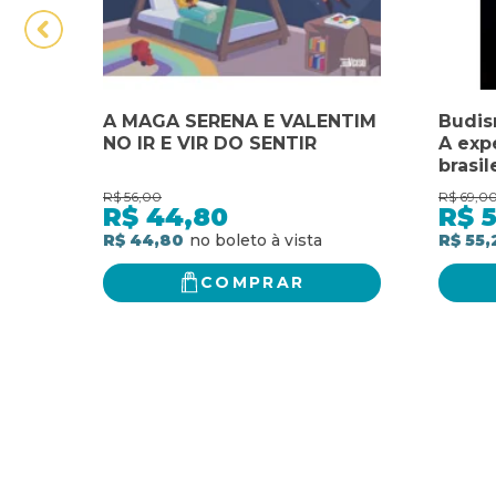
A MAGA SERENA E VALENTIM
Budis
NO IR E VIR DO SENTIR
A exp
brasil
uma v
R$
56,00
R$
69,0
R$
44,80
R$
5
R$ 44,80
R$ 55,
COMPRAR