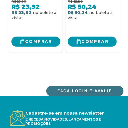
R$
29,90
R$
62,80
R
INFANTIL
R$
23,92
R$
50,24
R$ 23,92
R$ 50,24
R
COMPRAR
COMPRAR
FAÇA LOGIN E AVALIE
Cadastre-se em nossa newsletter
E RECEBA NOVIDADES, LANÇAMENTOS E
PROMOÇÕES