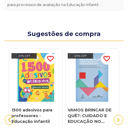
para processos de avaliação na Educação Infantil.
Sugestões de compra
20% OFF
20% OFF
1500 adesivos para
VAMOS BRINCAR DE
P
professores -
QUÊ?: CUIDADO E
E
Educação infantil
EDUCAÇÃO NO
(
DESENVOLVIMENTO
T