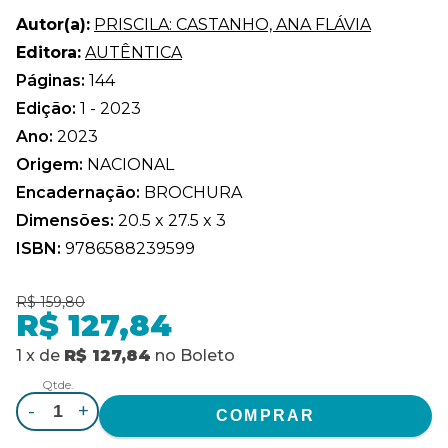
Autor(a):
PRISCILA: CASTANHO, ANA FLÁVIA
Editora:
AUTÊNTICA
Páginas:
144
Edição:
1 - 2023
Ano:
2023
Origem:
NACIONAL
Encadernação:
BROCHURA
Dimensões:
20.5 x 27.5 x 3
ISBN:
9786588239599
R$ 159,80
R$ 127,84
1
x
de
R$ 127,84
no
Boleto
Qtde.
-
+