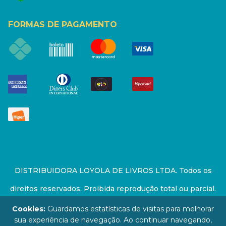
FORMAS DE PAGAMENTO
DISTRIBUIDORA LOYOLA DE LIVROS LTDA. Todos os
direitos reservados. Proibida reprodução total ou parcial.
Preços e estoque sujeito a alterações sem aviso prévio.
Cookies:
Guardamos estatísticas de visitas para melhorar
sua experiência de navegação. Ao continuar navegando,
67.946.814/0001-94 - LOJA - Rua Senador Feijó - São