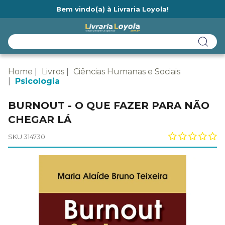
Bem vindo(a) à Livraria Loyola!
Ainda não tem cadastro na Livraria Loyola?
Home
Livros
Ciências Humanas e Sociais
Psicologia
BURNOUT - O QUE FAZER PARA NÃO
CHEGAR LÁ
SKU 314730