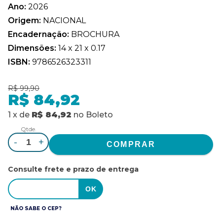
Ano:
2026
Origem:
NACIONAL
Encadernação:
BROCHURA
Dimensões:
14 x 21 x 0.17
ISBN:
9786526323311
R$ 99,90
R$ 84,92
1
x
de
R$ 84,92
no
Boleto
Qtde.
-
+
Consulte frete e prazo de entrega
NÃO SABE O CEP?