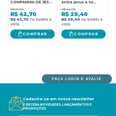
COMPANHIA DE JESUS
entre jesus e os
S
(1814-2014): ANAIS DO
fariseus
C
R$
61,00
R$
42,00
R
SIMPÓSIO NACIONAL
M
R$
42,70
R$
29,40
REALIZADO POR
E
R$ 42,70
R$ 29,40
R
OCASIÃO DO
D
BICENTENÁRIO DA
RESTAURAÇÃO DA
COMPRAR
COMPRAR
COMPANHIA DE JESUS
- 8 A 10 DE MAIO DE
2014
FAÇA LOGIN E AVALIE
Cadastre-se em nossa newsletter
E RECEBA NOVIDADES, LANÇAMENTOS E
PROMOÇÕES