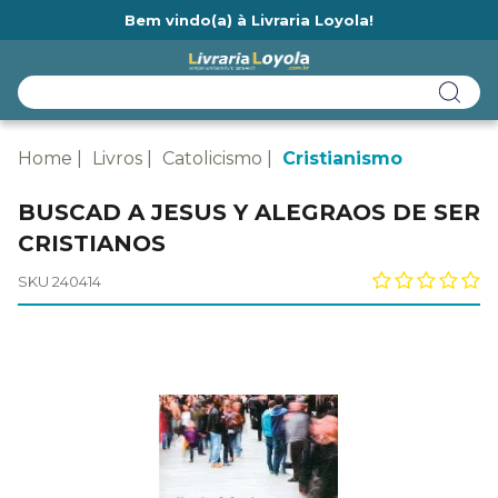
Bem vindo(a) à Livraria Loyola!
Ainda não tem cadastro na Livraria Loyola?
Home
Livros
Catolicismo
Cristianismo
BUSCAD A JESUS Y ALEGRAOS DE SER
CRISTIANOS
SKU 240414