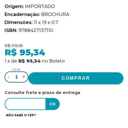
Origem:
IMPORTADO
Encadernação:
BROCHURA
Dimensões:
11 x 19 x 0.7
ISBN:
9788427137110
R$ 119,18
R$ 95,34
1
x
de
R$ 95,34
no
Boleto
Qtde.
-
+
Consulte frete e prazo de entrega
NÃO SABE O CEP?