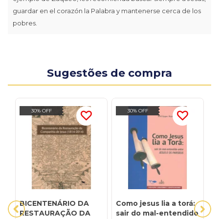
guardar en el corazón la Palabra y mantenerse cerca de los
pobres.
Sugestões de compra
30% OFF
30% OFF
BICENTENÁRIO DA
Como jesus lia a torá:
D
RESTAURAÇÃO DA
sair do mal-entendido
P