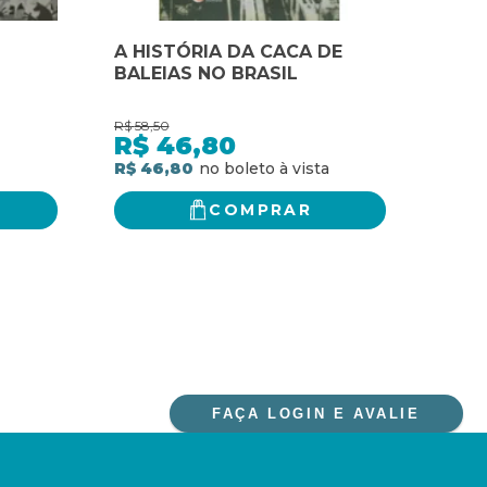
A HISTÓRIA DA CACA DE
A i
BALEIAS NO BRASIL
R$
58,50
R$
69,
R$
46,80
R$
R$ 46,80
R$ 5
COMPRAR
FAÇA LOGIN E AVALIE