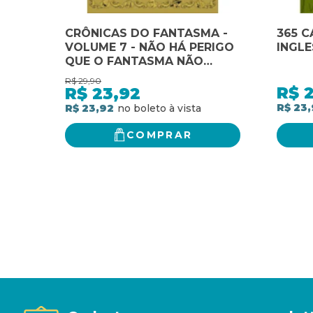
CRÔNICAS DO FANTASMA -
365 C
VOLUME 7 - NÃO HÁ PERIGO
INGLE
QUE O FANTASMA NÃO
ENFRENTE! - VOL. 07
R$
29,90
R$
R$
23,92
R$ 23
R$ 23,92
COMPRAR