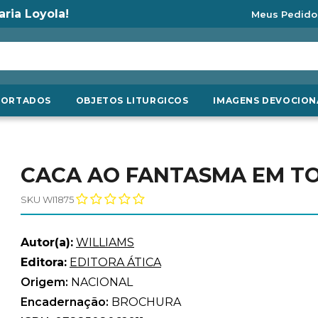
aria Loyola!
Meus Pedido
PORTADOS
OBJETOS LITURGICOS
IMAGENS DEVOCION
CACA AO FANTASMA EM TO
SKU WI1875
Autor(a):
WILLIAMS
Editora:
EDITORA ÁTICA
Origem:
NACIONAL
Encadernação:
BROCHURA