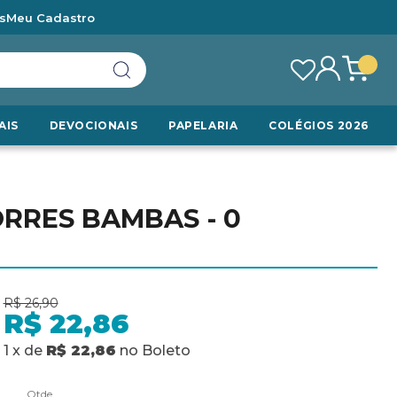
s
Meu Cadastro
AIS
DEVOCIONAIS
PAPELARIA
COLÉGIOS 2026
RRES BAMBAS - 0
R$ 26,90
R$ 22,86
1
x
de
R$ 22,86
no
Boleto
Qtde.