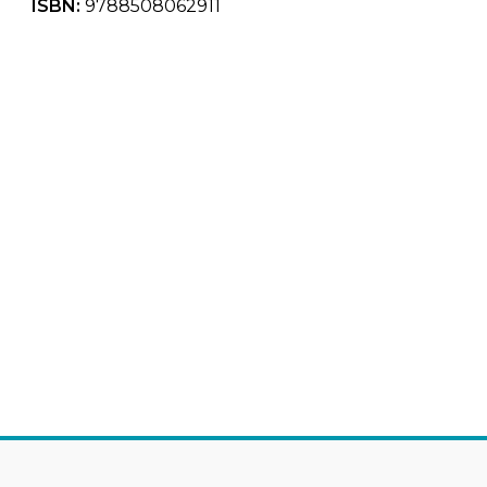
ISBN:
9788508062911