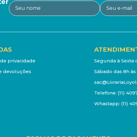
ter
DAS
ATENDIMEN
a de privacidade
Segunda à Sexta d
e devoluções
Sábado das 8h às 
sac@LivrariaLoyol
Telefone:
(11) 409
Whastapp:
(11) 4