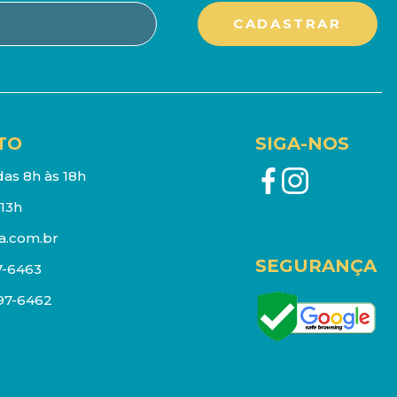
TO
SIGA-NOS
as 8h às 18h
13h
a.com.br
SEGURANÇA
7-6463
097-6462