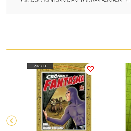
CACA AO FANTASMA EM TORRES BAMBAS - 0
20% OFF