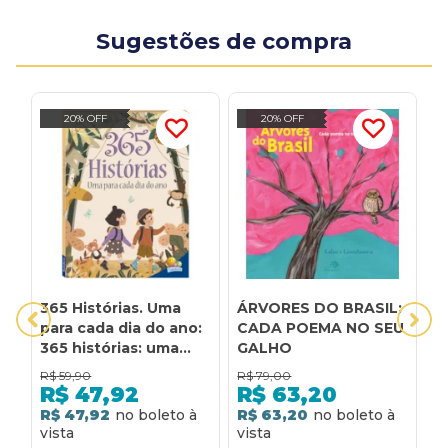
Sugestões de compra
20% OFF
20% OFF
365 Histórias. Uma
ÁRVORES DO BRASIL:
C
para cada dia do ano:
CADA POEMA NO SEU
S
365 histórias: uma
GALHO
para cada dia do ano
R$
59,90
R$
79,00
R
R$
47,92
R$
63,20
R$ 47,92
R$ 63,20
R