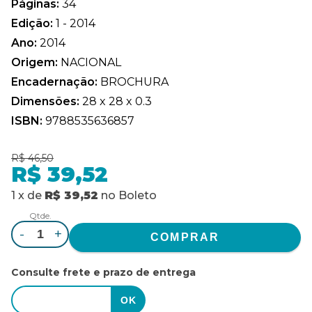
Páginas:
34
Edição:
1 - 2014
Ano:
2014
Origem:
NACIONAL
Encadernação:
BROCHURA
Dimensões:
28 x 28 x 0.3
ISBN:
9788535636857
R$ 46,50
R$ 39,52
1
x
de
R$ 39,52
no
Boleto
Qtde.
-
+
Consulte frete e prazo de entrega