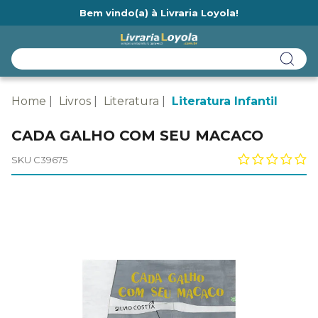
Bem vindo(a) à Livraria Loyola!
Ainda não tem cadastro na Livraria Loyola?
Home
Livros
Literatura
Literatura Infantil
CADA GALHO COM SEU MACACO
SKU C39675