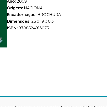
Ano:
2009
Origem:
NACIONAL
Encadernação:
BROCHURA
Dimensões:
23 x 19 x 0.3
ISBN:
9788524913075