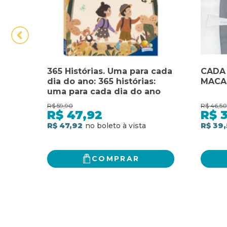
365 Histórias. Uma para cada
CADA
dia do ano: 365 histórias:
MACA
uma para cada dia do ano
R$
59,90
R$
46,50
R$
47,92
R$
R$ 47,92
R$ 39,
COMPRAR