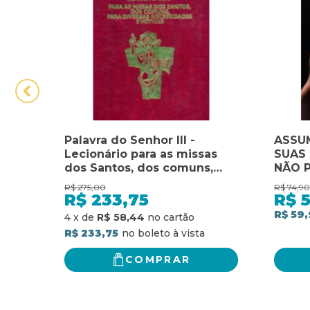
Palavra do Senhor III -
ASSU
Lecionário para as missas
SUAS 
dos Santos, dos comuns,
NÃO 
para diversas necessidades
DE I
R$
275,00
R$
74,90
e votivas: lecionário para as
A PRO
R$
233,75
R$
missas dos santos, dos
TECN
R$ 59,
4
x
de
R$ 58,44
comuns, para diversas
PARA 
R$ 233,75
necessidades e votivas
VOCÊ
COMPRAR