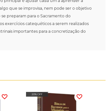
o principal é ajudar cada um a aprender a
lgo que se improvisa, nem pode ser o objetivo
ue se preparam para o Sacramento do
s exercícios catequéticos a serem realizados
rinais importantes para a concretização do
20% OFF
20