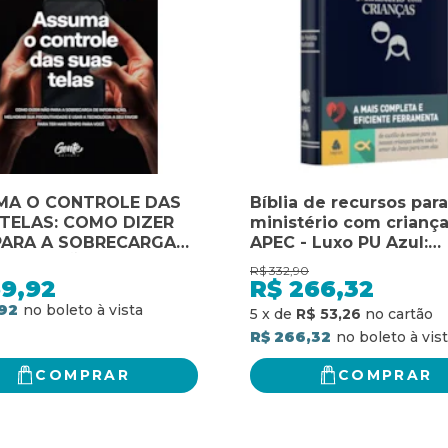
MA O CONTROLE DAS
Bíblia de recursos para
TELAS: COMO DIZER
ministério com criança
PARA A SOBRECARGA
APEC - Luxo PU Azul:
NFORMAÇÃO, MELHORAR
ferramenta de auxílio 
R$
332,90
DUTIVIDADE E USAR A
ensino para as nossas
59,92
R$
266,32
OLOGIA A SEU FAVOR
crianças sobre todo o
92
5
x
de
R$ 53,26
TER MAIS TEMPO PARA
de Jesus para com ela
R$ 266,32
COMPRAR
COMPRAR