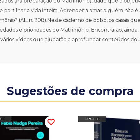
ados (na preparação do Matrimônio), dado que o objetiv
artilhar a vida inteira. Aprender a amar alguém não é a
ônio? (AL, n. 208).Neste caderno de bolso, os casais q
ades e prioridades do Matrimônio. Encontrarão, ainda, o
 vários vídeos que ajudarão a aprofundar conteúdos dout
Sugestões de compra
OFF
20% OFF