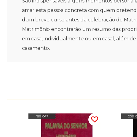
São indispensáveis alguns momentos personaliz
amar esta pessoa concreta com quem pretende p
dum breve curso antes da celebração do Matrim
Matrimônio encontrarão um resumo das propried
em casa, individualmente ou em casal, além de
casamento.
15% OFF
20% 