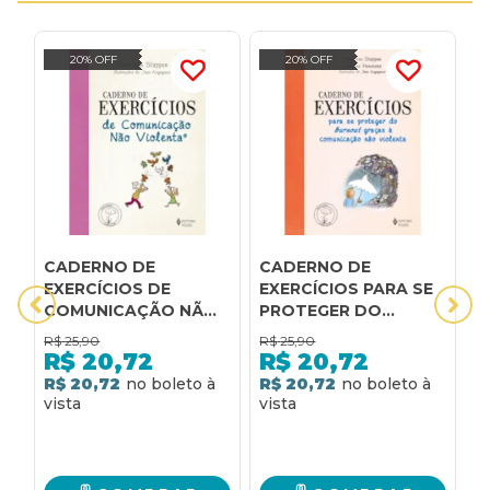
20% OFF
20% OFF
CADERNO DE
CADERNO DE
A
EXERCÍCIOS DE
EXERCÍCIOS PARA SE
C
COMUNICAÇÃO NÃO
PROTEGER DO
V
VIOLENTA
BURNOUT GRAÇAS A
E
R$
25,90
R$
25,90
R
COMUNICAÇÃO NÃO
C
R$
20,72
R$
20,72
VIOLENTA
E
R$ 20,72
R$ 20,72
R
T