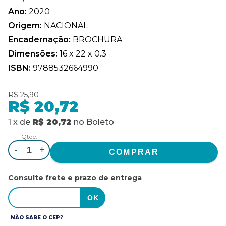
Ano:
2020
Origem:
NACIONAL
Encadernação:
BROCHURA
Dimensões:
16 x 22 x 0.3
ISBN:
9788532664990
R$ 25,90
R$ 20,72
1
x
de
R$ 20,72
no
Boleto
Qtde.
-
+
Consulte frete e prazo de entrega
NÃO SABE O CEP?