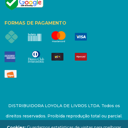
FORMAS DE PAGAMENTO
DISTRIBUIDORA LOYOLA DE LIVROS LTDA. Todos os
direitos reservados. Proibida reprodução total ou parcial.
Preços e estoque sujeito a alterações sem aviso prévio.
Cookies:
Guardamos estatísticas de visitas para melhorar