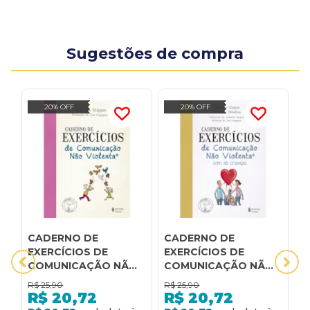
Sugestões de compra
20% OFF
20% OFF
CADERNO DE
CADERNO DE
C
EXERCÍCIOS DE
EXERCÍCIOS DE
E
COMUNICAÇÃO NÃO
COMUNICAÇÃO NÃO
E
VIOLENTA
VIOLENTA COM AS
P
R$
25,90
R$
25,90
R
CRIANÇAS
R$
20,72
R$
20,72