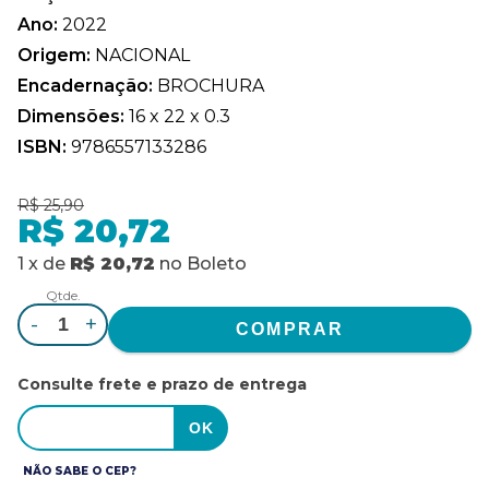
Ano:
2022
Origem:
NACIONAL
Encadernação:
BROCHURA
Dimensões:
16 x 22 x 0.3
ISBN:
9786557133286
R$ 25,90
R$ 20,72
1
x
de
R$ 20,72
no
Boleto
Qtde.
-
+
Consulte frete e prazo de entrega
NÃO SABE O CEP?