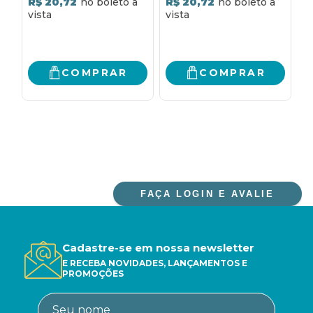
R$ 20,72
R$ 20,72
R
COMPRAR
COMPRAR
FAÇA LOGIN E AVALIE
Cadastre-se em nossa newsletter
E RECEBA NOVIDADES, LANÇAMENTOS E
PROMOÇÕES