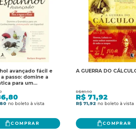
hol avançado fácil e
A GUERRA DO CÁLCUL
 a passo: domine a
tica para um
cimento avançado em
0
R$
89,90
hol
86,80
R$
71,92
,80
R$ 71,92
COMPRAR
COMPRAR