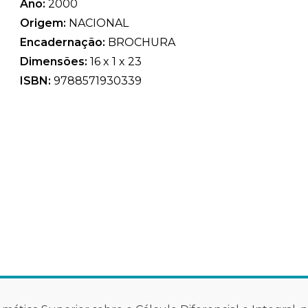
Ano:
2000
Origem:
NACIONAL
Encadernação:
BROCHURA
Dimensões:
16 x 1 x 23
ISBN:
9788571930339