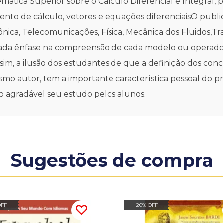
ática Superior sobre o Cálculo Diferencial e Integral, p
o de cálculo, vetores e equações diferenciaisO publico
nica, Telecomunicações, Física, Mecânica dos Fluidos,Tr
 dada ênfase na compreensão de cada modelo ou operad
sim, a ilusão dos estudantes de que a definição dos concei
esmo autor, tem a importante característica pessoal do 
do agradável seu estudo pelos alunos.
Sugestões de compra
OFF
20% OFF