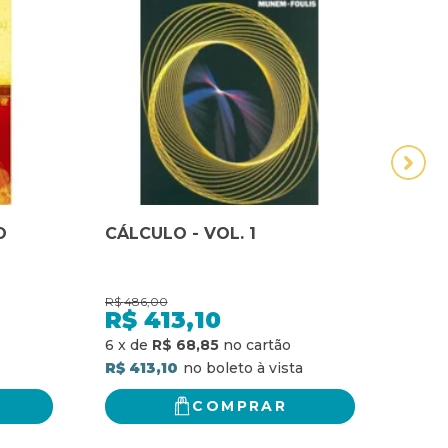
O
CÁLCULO - VOL. 1
CÁL
INEX
R$
486,00
R$
54,
R$
413,10
R$
R$ 4
6
x
de
R$ 68,85
R$ 413,10
COMPRAR