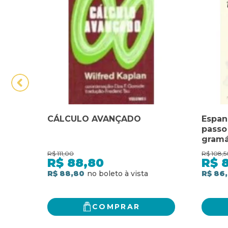
CÁLCULO AVANÇADO
Espan
passo
gramá
conhe
R$
111,00
R$
108,5
espan
R$
88,80
R$
R$ 88,80
R$ 86
COMPRAR