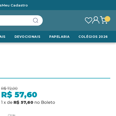
s
Meu Cadastro
AIS
DEVOCIONAIS
PAPELARIA
COLÉGIOS 2026
R$ 72,00
R$ 57,60
1
x
de
R$ 57,60
no
Boleto
Qtde.