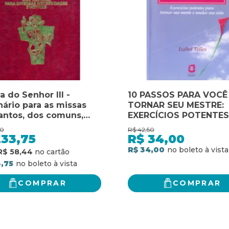
a do Senhor III -
10 PASSOS PARA VOCÊ
nário para as missas
TORNAR SEU MESTRE:
antos, dos comuns,
EXERCÍCIOS POTENTES
diversas necessidades
TREINAR SUA MENTE E
00
R$
42,50
vas: lecionário para as
MUDAR SUA VIDA
233,75
R$
34,00
s dos santos, dos
R$ 34,00
R$ 58,44
s, para diversas
,75
sidades e votivas
COMPRAR
COMPRAR