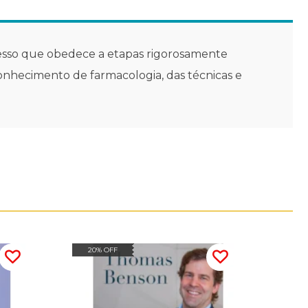
ocesso que obedece a etapas rigorosamente
conhecimento de farmacologia, das técnicas e
20% OFF
15