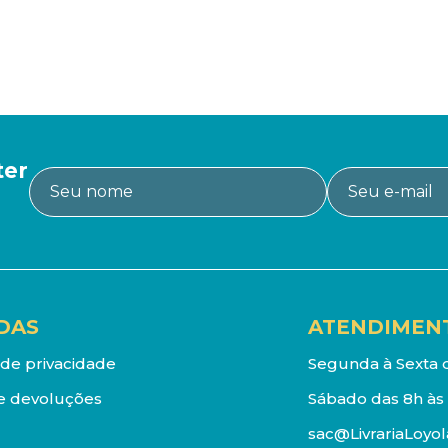
ter
DAS
ATENDIMEN
a de privacidade
Segunda à Sexta d
e devoluções
Sábado das 8h às 
sac@LivrariaLoyol