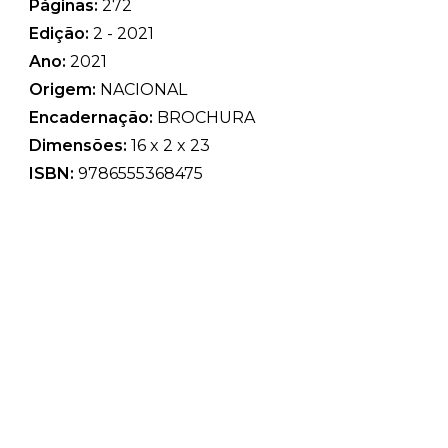
Páginas:
272
Edição:
2 - 2021
Ano:
2021
Origem:
NACIONAL
Encadernação:
BROCHURA
Dimensões:
16 x 2 x 23
ISBN:
9786555368475