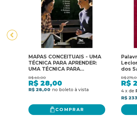
MAPAS CONCEITUAIS - UMA
Palavr
TÉCNICA PARA APRENDER:
Lecio
UMA TÉCNICA PARA
dos S
APRENDER
para 
R$
40,00
R$
275,
e voti
R$
28,00
R$
missa
R$ 28,00
4
x
de
comun
R$ 233
neces
COMPRAR