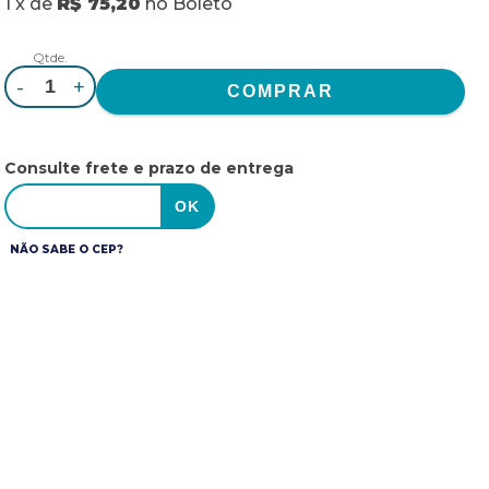
1
x
de
R$ 75,20
no
Boleto
Qtde.
-
+
Consulte frete e prazo de entrega
NÃO SABE O CEP?