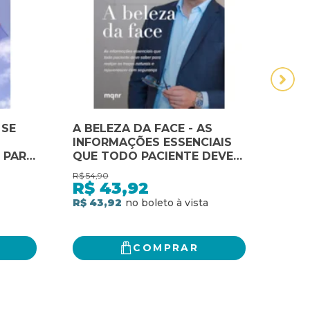
 SE
A BELEZA DA FACE - AS
A M
INFORMAÇÕES ESSENCIAIS
TRIB
 PARA
QUE TODO PACIENTE DEVE
NOV
SABER PARA REALÇAR OS
RES
R$
54,90
R$
168
TRAÇOS NATURAIS E
PEL
R$
43,92
R$
REJUVENESCER COM
NA 
R$ 43,92
2
x
d
SEGURANÇA
PÚB
R$ 1
COMPRAR