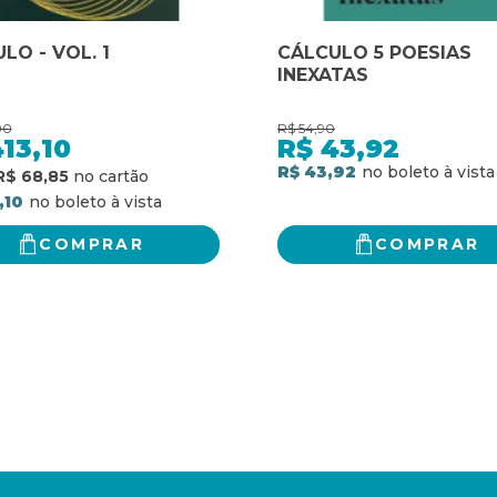
LO - VOL. 1
CÁLCULO 5 POESIAS
INEXATAS
00
R$
54,90
13,10
R$
43,92
R$ 43,92
R$ 68,85
,10
COMPRAR
COMPRAR