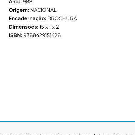
Ano:
1988
Origem:
NACIONAL
Encadernação:
BROCHURA
Dimensões:
15 x 1 x 21
ISBN:
9788429151428