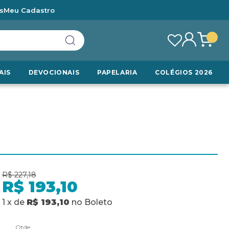
s
Meu Cadastro
AIS
DEVOCIONAIS
PAPELARIA
COLÉGIOS 2026
R$ 227,18
R$ 193,10
1
x
de
R$ 193,10
no
Boleto
Qtde.