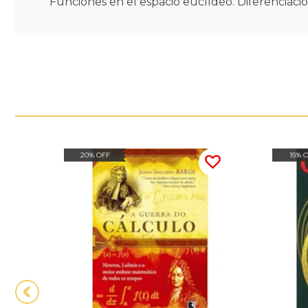
Funciones en el espacio euclídeo. Diferenciació
20% OFF
15% 