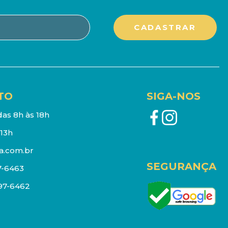
TO
SIGA-NOS
as 8h às 18h
13h
a.com.br
SEGURANÇA
7-6463
097-6462