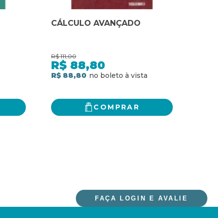
CÁLCULO AVANÇADO
CÁLC
INT
R$
111,00
R$
278
R$
88,80
R$
R$ 88,80
4
x
d
R$ 2
COMPRAR
FAÇA LOGIN E AVALIE