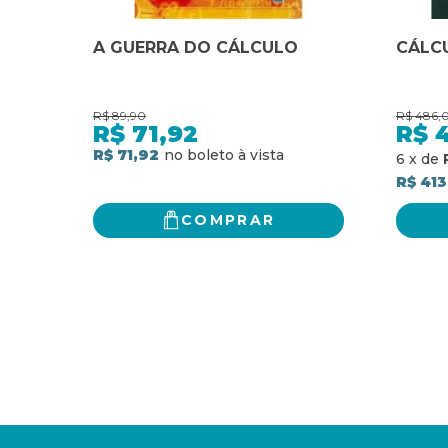
A GUERRA DO CÁLCULO
CÁLCU
R$
89,90
R$
486,
R$
71,92
R$
4
R$ 71,92
6
x
de
R$ 413
COMPRAR