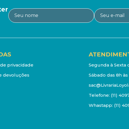
ter
DAS
ATENDIMEN
a de privacidade
Segunda à Sexta d
e devoluções
Sábado das 8h às 
sac@LivrariaLoyol
Telefone:
(11) 409
Whastapp:
(11) 4