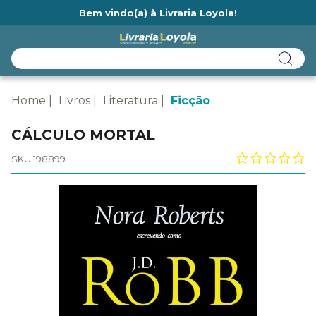
Bem vindo(a) à Livraria Loyola!
Ainda não tem cadastro na Livraria Loyola?
Home
Livros
Literatura
Ficção
CÁLCULO MORTAL
SKU 198899