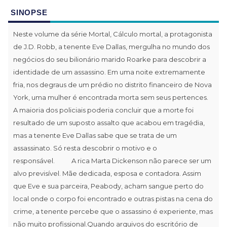
SINOPSE
Neste volume da série Mortal, Cálculo mortal, a protagonista
de J.D. Robb, a tenente Eve Dallas, mergulha no mundo dos
negócios do seu bilionário marido Roarke para descobrir a
identidade de um assassino. Em uma noite extremamente
fria, nos degraus de um prédio no distrito financeiro de Nova
York, uma mulher é encontrada morta sem seus pertences.
A maioria dos policiais poderia concluir que a morte foi
resultado de um suposto assalto que acabou em tragédia,
mas a tenente Eve Dallas sabe que se trata de um
assassinato. Só resta descobrir o motivo e o
responsável. A rica Marta Dickenson não parece ser um
alvo previsível. Mãe dedicada, esposa e contadora. Assim
que Eve e sua parceira, Peabody, acham sangue perto do
local onde o corpo foi encontrado e outras pistas na cena do
crime, a tenente percebe que o assassino é experiente, mas
não muito profissional.Quando arquivos do escritório de