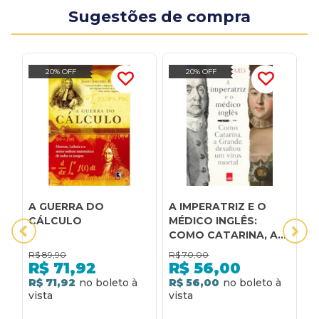
Sugestões de compra
20% OFF
20% OFF
A GUERRA DO
A IMPERATRIZ E O
A
CÁLCULO
MÉDICO INGLÊS:
COMO CATARINA, A
GRANDE, DESAFIOU
R$
89,90
R$
70,00
R
UM VÍRUS MORTAL
R$
71,92
R$
56,00
R$ 71,92
R$ 56,00
R