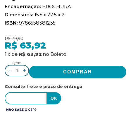
Encadernação:
BROCHURA
Dimensões:
15.5 x 22.5 x 2
ISBN:
9786558381235
R$ 79,90
R$ 63,92
1
x
de
R$ 63,92
no
Boleto
Qtde.
-
+
Consulte frete e prazo de entrega
NÃO SABE O CEP?