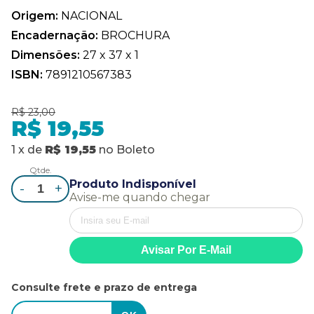
Origem:
NACIONAL
Encadernação:
BROCHURA
Dimensões:
27 x 37 x 1
ISBN:
7891210567383
R$ 23,00
R$ 19,55
1
x
de
R$ 19,55
no
Boleto
Qtde.
Produto Indisponível
-
+
Avise-me quando chegar
Consulte frete e prazo de entrega