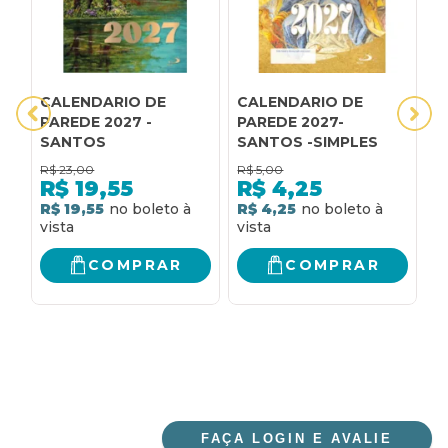
CALENDARIO DE
CALENDARIO DE
S
PAREDE 2027 -
PAREDE 2027-
M
SANTOS
SANTOS -SIMPLES
g
R$
23,00
R$
5,00
R
R$
19,55
R$
4,25
R$ 19,55
R$ 4,25
R
COMPRAR
COMPRAR
FAÇA LOGIN E AVALIE