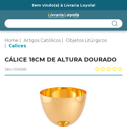
Bem vindo(a) à Livraria Loyola!
Ainda não tem cadastro na Livraria Loyola?
Home
Artigos Católicos
Objetos Litúrgicos
Calices
CÁLICE 18CM DE ALTURA DOURADO
SKU 006361