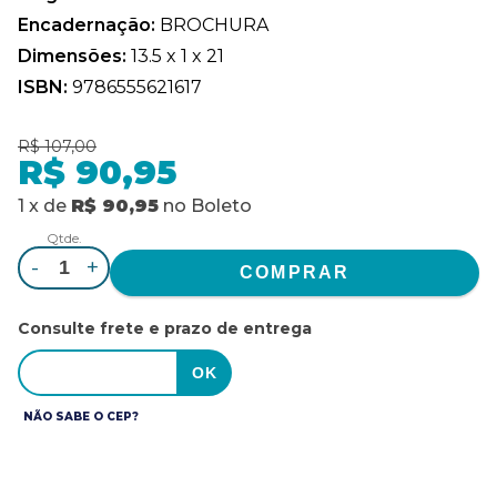
Encadernação:
BROCHURA
Dimensões:
13.5 x 1 x 21
ISBN:
9786555621617
R$ 107,00
R$ 90,95
1
x
de
R$ 90,95
no
Boleto
Qtde.
-
+
Consulte frete e prazo de entrega
NÃO SABE O CEP?