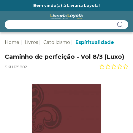
Bem vindo(a) à Livraria Loyola!
Ainda não tem cadastro na Livraria Loyola?
Home
Livros
Catolicismo
Espíritualidade
Caminho de perfeição - Vol 8/3 (Luxo)
SKU 129802