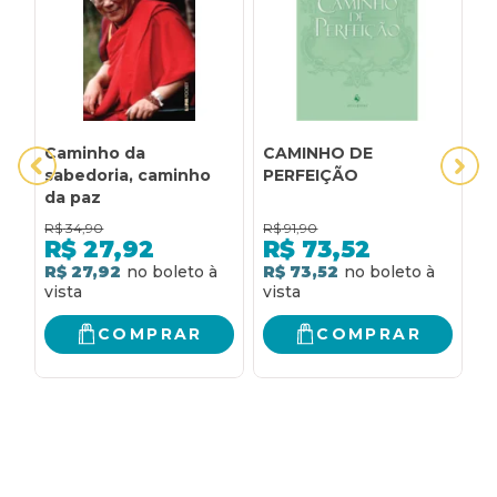
Caminho da
CAMINHO DE
C
sabedoria, caminho
PERFEIÇÃO
p
da paz
R$
34,90
R$
91,90
R
R$
27,92
R$
73,52
R$ 27,92
R$ 73,52
R
COMPRAR
COMPRAR