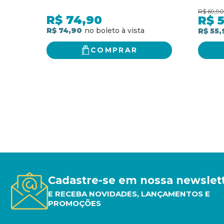
CAMINHO MAIS EFETIVO
relac
R$
69,90
PARA SER CONHECIDO,
com J
R$
74,90
R$
5
GERAR VALOR PARA SEU
R$ 74,90
R$ 55,
PÚBLICO, GANHAR DINHEIRO
COMPRAR
Cadastre-se em nossa newslet
E RECEBA NOVIDADES, LANÇAMENTOS E
PROMOÇÕES