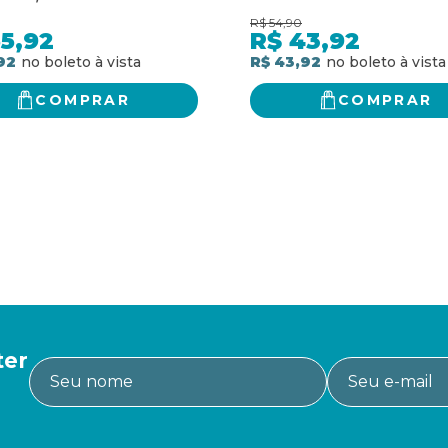
ionamento tem que ser
R$
54,90
esus
5,92
R$
43,92
92
R$ 43,92
COMPRAR
COMPRAR
ter