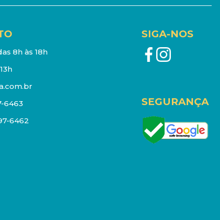
TO
SIGA-NOS
as 8h às 18h
13h
a.com.br
SEGURANÇA
7-6463
097-6462