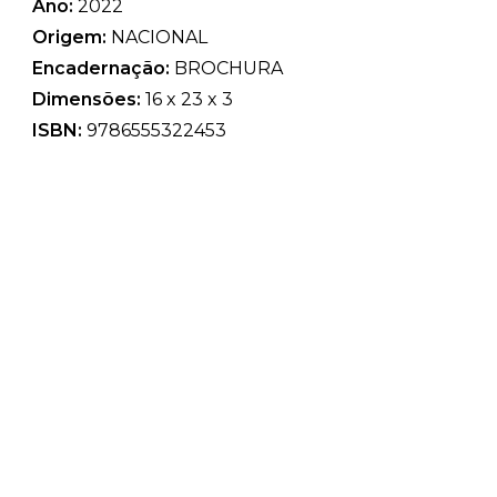
Ano:
2022
Origem:
NACIONAL
Encadernação:
BROCHURA
Dimensões:
16 x 23 x 3
ISBN:
9786555322453