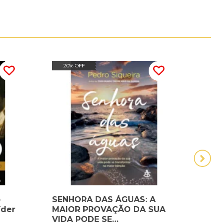
20% OFF
30
o
SENHORA DAS ÁGUAS: A
URS
íder
MAIOR PROVAÇÃO DA SUA
VIDA PODE SE