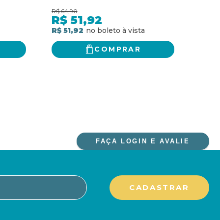
TRANSFORMAR NA MAIOR
R$
64,90
R$
48
BÊNÇÃO
R$
51,92
R$
R$ 51,92
R$ 3
COMPRAR
FAÇA LOGIN E AVALIE