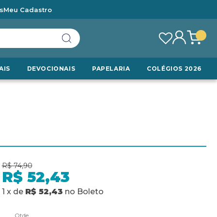
s
Meu Cadastro
AIS
DEVOCIONAIS
PAPELARIA
COLÉGIOS 2026
R$ 74,90
R$ 52,43
1
x
de
R$ 52,43
no
Boleto
Qtde.