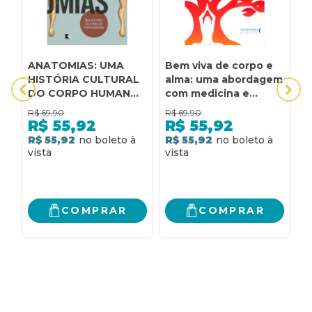
ANATOMIAS: UMA
Bem viva de corpo e
C
HISTÓRIA CULTURAL
alma: uma abordagem
C
DO CORPO HUMANO:
com medicina e
F
UMA HISTÓRIA
terapias integrativas
L
R$
69,90
R$
69,90
R
CULTURAL DO
C
R$
55,92
R$
55,92
CORPO HUMANO
R$ 55,92
R$ 55,92
R
COMPRAR
COMPRAR