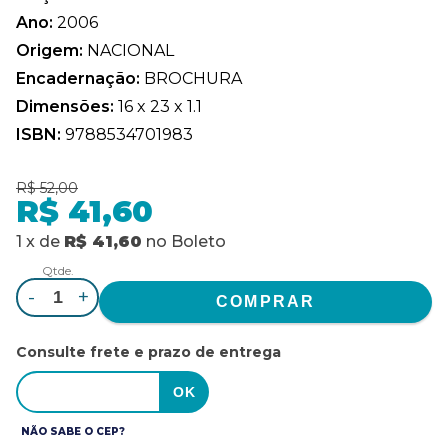
Ano:
2006
Origem:
NACIONAL
Encadernação:
BROCHURA
Dimensões:
16 x 23 x 1.1
ISBN:
9788534701983
R$ 52,00
R$ 41,60
1
x
de
R$ 41,60
no
Boleto
Qtde.
-
+
Consulte frete e prazo de entrega
NÃO SABE O CEP?