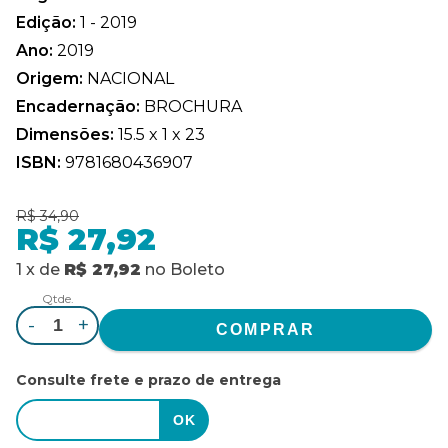
Edição:
1 - 2019
Ano:
2019
Origem:
NACIONAL
Encadernação:
BROCHURA
Dimensões:
15.5 x 1 x 23
ISBN:
9781680436907
R$ 34,90
R$ 27,92
1
x
de
R$ 27,92
no
Boleto
Qtde.
-
+
Consulte frete e prazo de entrega