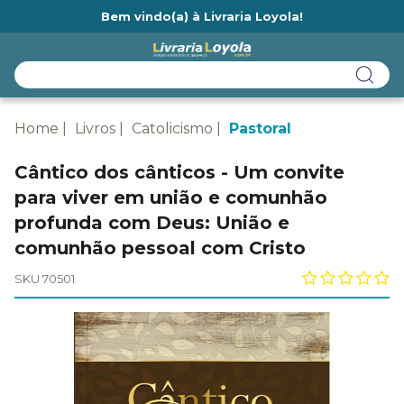
Bem vindo(a) à Livraria Loyola!
Ainda não tem cadastro na Livraria Loyola?
Home
Livros
Catolicismo
Pastoral
Cântico dos cânticos - Um convite
para viver em união e comunhão
profunda com Deus: União e
comunhão pessoal com Cristo
SKU 70501