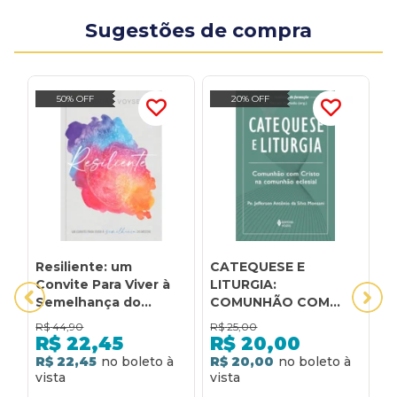
Sugestões de compra
50% OFF
20% OFF
Resiliente: um
CATEQUESE E
M
Convite Para Viver à
LITURGIA:
C
Semelhança do
COMUNHÃO COM
C
Mestre: Um convite
CRISTO NA
P
R$
44,90
R$
25,00
R
para viver à
COMUNHÃO ECLESIAL
D
R$
22,45
R$
20,00
semelhança do
m
R$ 22,45
R$ 20,00
R
mestre
a
d