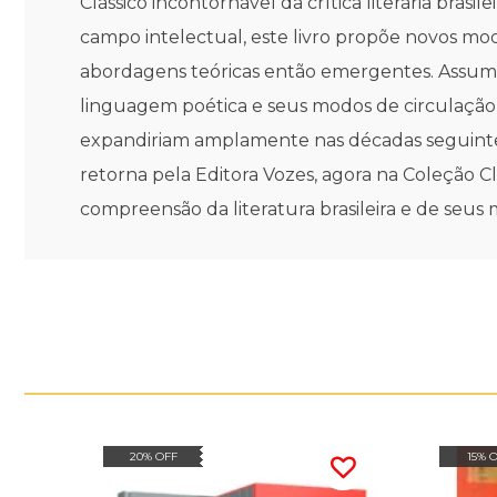
Clássico incontornável da crítica literária bras
campo intelectual, este livro propõe novos m
abordagens teóricas então emergentes. Assumi
linguagem poética e seus modos de circulação,
expandiriam amplamente nas décadas seguintes p
retorna pela Editora Vozes, agora na Coleção Clás
compreensão da literatura brasileira e de seus 
20% OFF
15% 