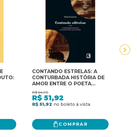
E
CONTANDO ESTRELAS: A
DO 
OUTO:
CONTURBADA HISTÓRIA DE
OBJ
AMOR ENTRE O POETA
CATULO E SUA MUSA
R$
64,90
R$
76,
CLÓDIA: A CONTURBADA
R$
51,92
R$
HISTÓRIA DE AMOR ENTRE O
R$ 51,92
R$ 6
POETA CATULO E SUA MUSA
CLÓDIA
COMPRAR