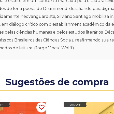
ileira e escrito em um contexto marcado pela ditadura cívi
odos de ler a poesia de Drummond, desafiando paradigma
damente neovanguardista, Silviano Santiago mobiliza i
 em diálogo crítico com o establishment acadêmico da ép
elas ciências humanas e pelos estudos literários. Década
sicos Brasileiros das Ciências Sociais, reafirmando sua rele
modos de leitura. (Jorge "Joca" Wolff)
Sugestões de compra
OFF
20% OFF