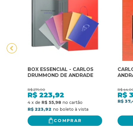
BOX ESSENCIAL - CARLOS
CARL
DRUMMOND DE ANDRADE
ANDR
R$
279,90
R$
44,0
R$
223,92
R$
R$ 37,
4
x
de
R$ 55,98
R$ 223,92
COMPRAR