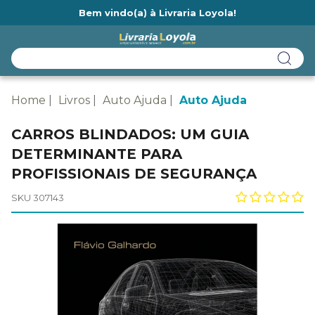
Bem vindo(a) à Livraria Loyola!
Ainda não tem cadastro na Livraria Loyola?
Home
Livros
Auto Ajuda
Auto Ajuda
CARROS BLINDADOS: UM GUIA
DETERMINANTE PARA
PROFISSIONAIS DE SEGURANÇA
SKU 307143