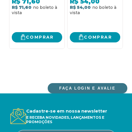
R$
71,60
R$
54,00
negociações para
sustentáveis com
n
R$ 71,60
R$ 54,00
4
profissionais da área
uma necessidade
v
da saúde
mínima de sorte!
p
R
s
p
n
COMPRAR
COMPRAR
v
FAÇA LOGIN E AVALIE
Cadastre-se em nossa newsletter
E RECEBA NOVIDADES, LANÇAMENTOS E
PROMOÇÕES