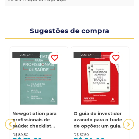
Sugestões de compra
20% OFF
20% OFF
Newgotiation para
O guia do investidor
P
profissionais de
azarado para o trade
L
saúde: checklist
de opções: um guia
m
prático para preparar
acessível para
d
R$
89,50
R$
67,50
R
e solucionar
investimentos
d