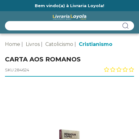
Bem vindo(a) à Livraria Loyola!
Ainda não tem cadastro na Livraria Loyola?
Home
Livros
Catolicismo
Cristianismo
CARTA AOS ROMANOS
SKU 284624