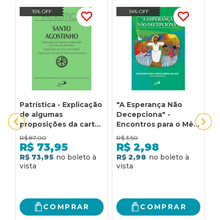
15% OFF
14% OFF
Patrística - Explicação
"A Esperança Não
A
de algumas
Decepciona" -
R
proposições da carta
Encontros para o Mês
E
aos Romanos |
da Bíblia de 2025:
R$
87,00
R$
3,50
R
Explicação da carta
Carta aos Romanos
R$
73,95
R$
2,98
aos Gálatas |
R$ 73,95
R$ 2,98
R
Explicação incoada da
carta aos Romanos -
Vol. 25
COMPRAR
COMPRAR