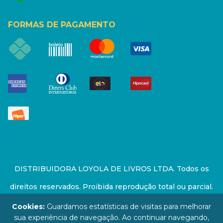
FORMAS DE PAGAMENTO
DISTRIBUIDORA LOYOLA DE LIVROS LTDA. Todos os
direitos reservados. Proibida reprodução total ou parcial.
Preços e estoque sujeito a alterações sem aviso prévio.
Cookies:
Guardamos estatísticas de visitas para melhorar
sua experiência de navegação. Ao continuar navegando,
67.946.814/0001-94 - LOJA - Rua Senador Feijó - São