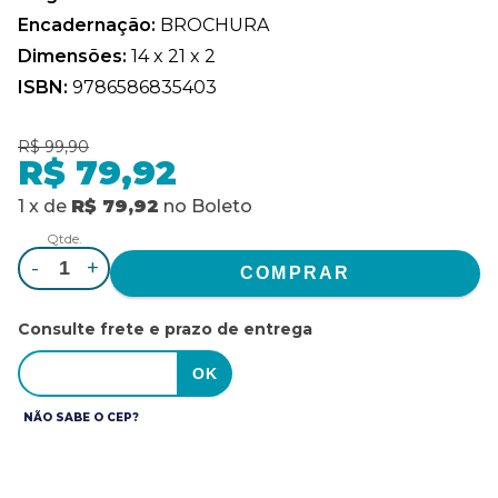
Encadernação:
BROCHURA
Dimensões:
14 x 21 x 2
ISBN:
9786586835403
R$ 99,90
R$ 79,92
1
x
de
R$ 79,92
no
Boleto
Qtde.
-
+
Consulte frete e prazo de entrega
NÃO SABE O CEP?