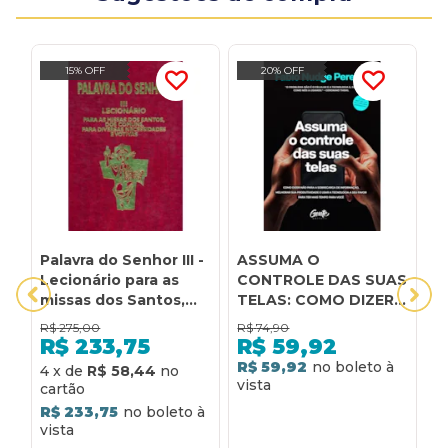
15% OFF
20% OFF
Palavra do Senhor III -
ASSUMA O
B
Lecionário para as
CONTROLE DAS SUAS
p
missas dos Santos,
TELAS: COMO DIZER
c
dos comuns, para
NÃO PARA A
P
R$
275,00
R$
74,90
R
diversas
SOBRECARGA DE
d
R$
233,75
R$
59,92
necessidades e
INFORMAÇÃO,
p
R$ 59,92
4
x
de
R$ 58,44
5
votivas: lecionário
MELHORAR A
c
para as missas dos
PRODUTIVIDADE E
a
R$ 233,75
R
santos, dos comuns,
USAR A TECNOLOGIA
c
para diversas
A SEU FAVOR PARA