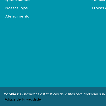
Nossas lojas
Trocas 
Atendimento
DISTRIBUIDORA LOYOLA DE LIVROS LTDA. Todos os direit
Cookies:
Guardamos estatísticas de visitas para melhorar su
67.946.814
Política de Privacidade
.