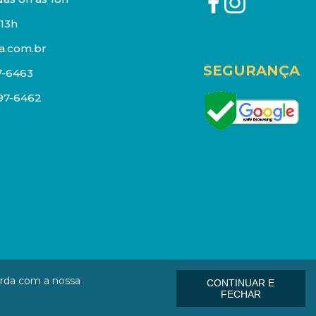
13h
a.com.br
SEGURANÇA
7-6463
097-6462
eços e estoque sujeito a alterações sem aviso prévio.
orda com a nossa
CONTINUAR E
: 01006-000
FECHAR