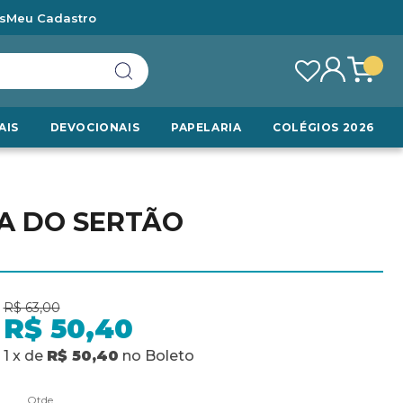
s
Meu Cadastro
AIS
DEVOCIONAIS
PAPELARIA
COLÉGIOS 2026
A DO SERTÃO
R$ 63,00
R$ 50,40
1
x
de
R$ 50,40
no
Boleto
Qtde.