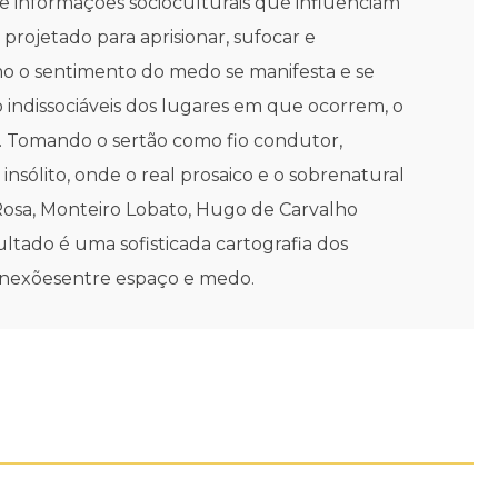
e informações socioculturais que influenciam
rojetado para aprisionar, sufocar e
como o sentimento do medo se manifesta e se
 indissociáveis dos lugares em que ocorrem, o
a. Tomando o sertão como fio condutor,
insólito, onde o real prosaico e o sobrenatural
 Rosa, Monteiro Lobato, Hugo de Carvalho
tado é uma sofisticada cartografia dos
onexõesentre espaço e medo.