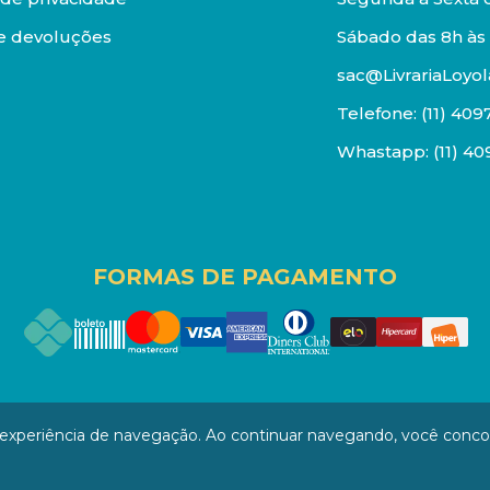
e devoluções
Sábado das 8h às 
sac@LivrariaLoyol
Telefone:
(11) 409
Whastapp:
(11) 4
FORMAS DE PAGAMENTO
os reservados. Proibida reprodução total ou parcial. Pr
a experiência de navegação. Ao continuar navegando, você conc
/0001-94 - LOJA - Rua Senador Feijó - São Paulo / SP - CEP