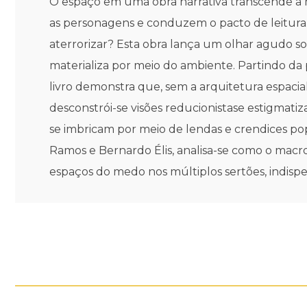
O espaço em uma obra narrativa transcende a m
as personagens e conduzem o pacto de leitura.
aterrorizar? Esta obra lança um olhar agudo so
materializa por meio do ambiente. Partindo da 
livro demonstra que, sem a arquitetura espaci
desconstrói-se visões reducionistase estigmatiz
se imbricam por meio de lendas e crendices po
Ramos e Bernardo Élis, analisa-se como o macr
espaços do medo nos múltiplos sertões, indi