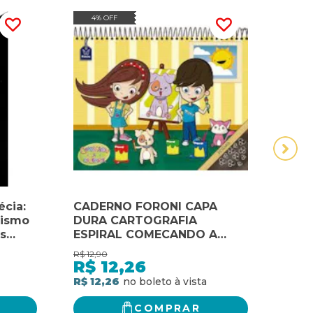
4% OFF
20
écia:
CADERNO FORONI CAPA
CAN
sismo
DURA CARTOGRAFIA
GUE
s
ESPIRAL COMECANDO A
SER
ESCREVER 48 FLS - SEM
R$
12,90
R$
52,
MARGEM
R$
12,26
R$
R$ 12,26
R$ 4
COMPRAR