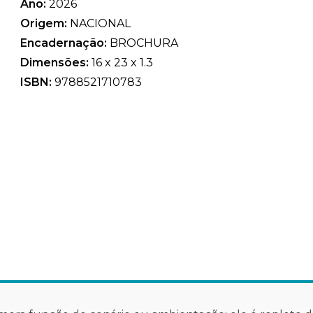
Ano:
2026
Origem:
NACIONAL
Encadernação:
BROCHURA
Dimensões:
16 x 23 x 1.3
ISBN:
9788521710783