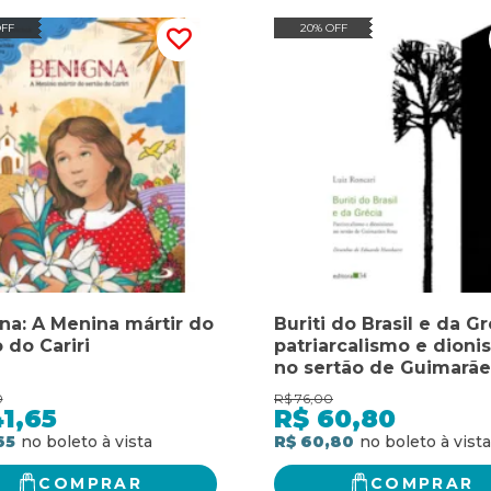
OFF
20% OFF
na: A Menina mártir do
Buriti do Brasil e da Gr
 do Cariri
patriarcalismo e dioni
no sertão de Guimarãe
Rosa
0
R$
76,00
1,65
R$
60,80
65
R$ 60,80
COMPRAR
COMPRAR