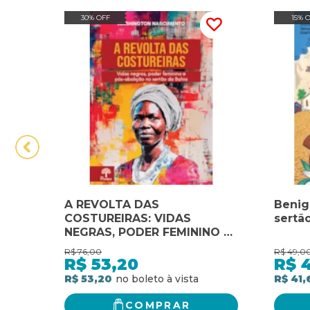
30% OFF
15% 
A REVOLTA DAS
Benig
COSTUREIRAS: VIDAS
sertão
NEGRAS, PODER FEMININO E
PÓS-ABOLIÇÃO NO SERTÃO
R$
76,00
R$
49,0
DA BAHIA
R$
53,20
R$
4
R$ 53,20
R$ 41,
COMPRAR