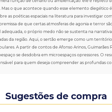
era função de cenário ou ambientação: ele é repleto d
 Mas o que acontece quando esse elemento diegético é p
bre as poéticas espaciais na literatura para investigar 
premissa de que certas atmosferas de agonia e terror são
al adequada, o próprio medo não se sustenta na narrativ
adas da região. Aqui, o sertão emerge como um território 
pulares. A partir de contos de Afonso Arinos, Guimarães
oespaço se desdobra em microespaços opressores. O resul
spensável para quem deseja compreender as profundas c
Sugestões de compra