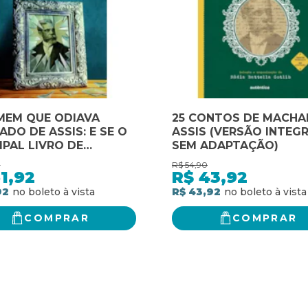
MEM QUE ODIAVA
25 CONTOS DE MACHA
DO DE ASSIS: E SE O
ASSIS (VERSÃO INTEG
IPAL LIVRO DE
SEM ADAPTAÇÃO)
ADO DE ASSIS FOSSE
0
R$
54,90
BIAGRÁFICO ?
1,92
R$
43,92
92
R$ 43,92
COMPRAR
COMPRAR