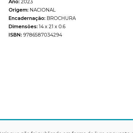
Ano:
2023
Origem:
NACIONAL
Encadernação:
BROCHURA
Dimensões:
14 x 21 x 0.6
ISBN:
9786587034294