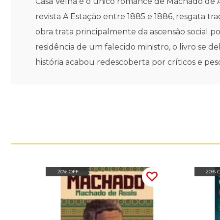
Casa Velha é o único romance de Machado de As
revista A Estação entre 1885 e 1886, resgata t
obra trata principalmente da ascensão social
residência de um falecido ministro, o livro se d
história acabou redescoberta por críticos e p
20% OFF
20% 