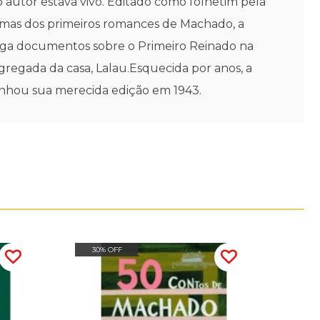
 autor estava vivo. Editado como folhetim pela
 temas dos primeiros romances de Machado, a
tiga documentos sobre o Primeiro Reinado na
 agregada da casa, Lalau.Esquecida por anos, a
ganhou sua merecida edição em 1943.
30% OFF
20