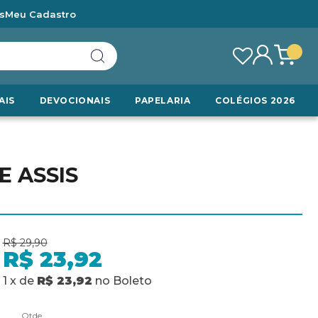
s
Meu Cadastro
AIS
DEVOCIONAIS
PAPELARIA
COLÉGIOS 2026
E ASSIS
R$ 29,90
R$ 23,92
1
x
de
R$ 23,92
no
Boleto
Qtde.