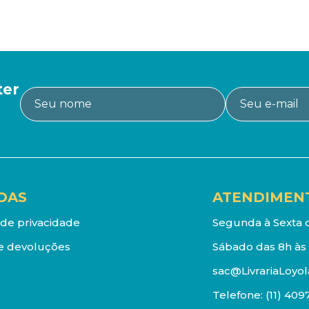
ter
DAS
ATENDIMEN
a de privacidade
Segunda à Sexta d
e devoluções
Sábado das 8h às 
sac@LivrariaLoyol
Telefone:
(11) 409