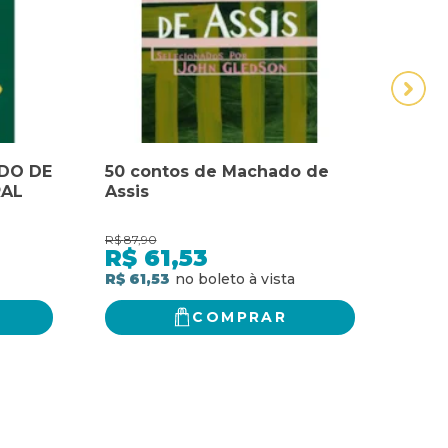
DO DE
50 contos de Machado de
A B
RAL
Assis
DE A
R$
87,90
R$
63,
R$
61,53
R$
R$ 61,53
R$ 51
COMPRAR