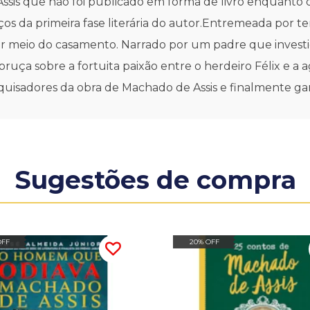
sis que não foi publicado em forma de livro enquanto o
raços da primeira fase literária do autor.Entremeada por
 por meio do casamento. Narrado por um padre que inves
ebruça sobre a fortuita paixão entre o herdeiro Félix e a
esquisadores da obra de Machado de Assis e finalmente 
Sugestões de compra
OFF
20% OFF