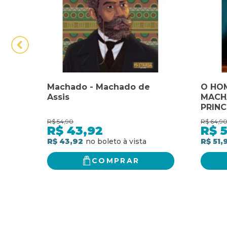
Machado - Machado de
O HO
Assis
MACHA
PRINC
MACH
R$
54,90
R$
64,9
AUTO
R$
43,92
R$
5
R$ 43,92
R$ 51,
COMPRAR