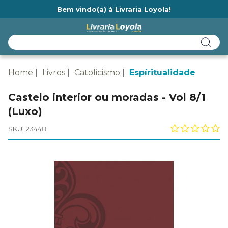
Bem vindo(a) à Livraria Loyola!
Ainda não tem cadastro na Livraria Loyola?
Home
Livros
Catolicismo
Espíritualidade
Castelo interior ou moradas - Vol 8/1
(Luxo)
SKU 123448