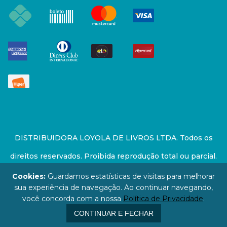
DISTRIBUIDORA LOYOLA DE LIVROS LTDA. Todos os
direitos reservados. Proibida reprodução total ou parcial.
Preços e estoque sujeito a alterações sem aviso prévio.
Cookies:
Guardamos estatísticas de visitas para melhorar
sua experiência de navegação. Ao continuar navegando,
67.946.814/0001-94 - LOJA - Rua Senador Feijó - São
você concorda com a nossa
Política de Privacidade
.
Paulo / SP - CEP: 01006-000
CONTINUAR E FECHAR