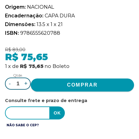
Origem:
NACIONAL
Encadernação:
CAPA DURA
Dimensões:
13.5 x 1 x 21
ISBN:
9786555620788
R$ 89,00
R$ 75,65
1
x
de
R$ 75,65
no
Boleto
Qtde.
-
+
Consulte frete e prazo de entrega
NÃO SABE O CEP?