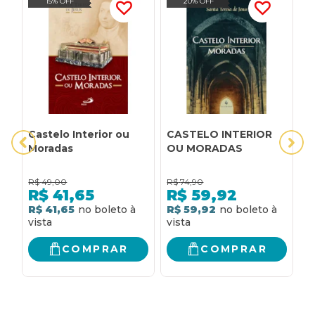
15% OFF
20% OFF
Castelo Interior ou
CASTELO INTERIOR
C
Moradas
OU MORADAS
m
R$
49,00
R$
74,90
R
R$
41,65
R$
59,92
R$ 41,65
R$ 59,92
R
COMPRAR
COMPRAR