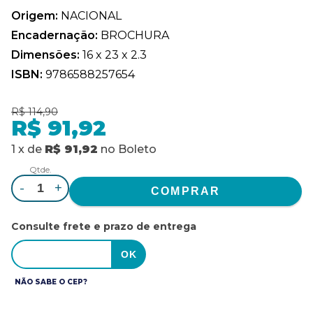
Origem:
NACIONAL
Encadernação:
BROCHURA
Dimensões:
16 x 23 x 2.3
ISBN:
9786588257654
R$ 114,90
R$ 91,92
1
x
de
R$ 91,92
no
Boleto
Qtde.
-
+
Consulte frete e prazo de entrega
NÃO SABE O CEP?