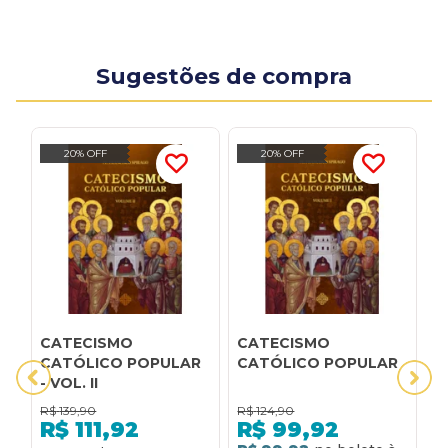
Sugestões de compra
20% OFF
20% OFF
CATECISMO
CATECISMO
A
CATÓLICO POPULAR
CATÓLICO POPULAR
J
- VOL. II
P
R$
139,90
R$
124,90
R
R$
111,92
R$
99,92