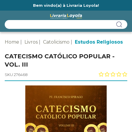
Bem vindo(a) à Livraria Loyola!
Ainda não tem cadastro na Livraria Loyola?
Home
Livros
Catolicismo
Estudos Religiosos
CATECISMO CATÓLICO POPULAR -
VOL. III
SKU 276468