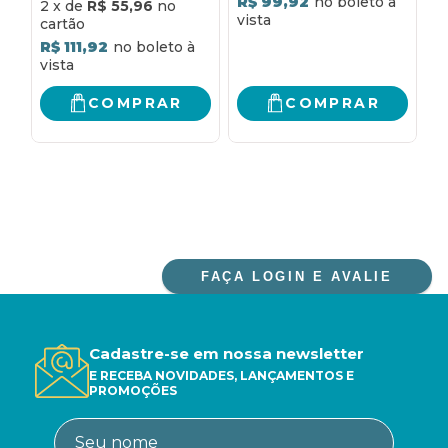
R$ 99,92
R
2
x
de
R$ 55,96
R$ 111,92
COMPRAR
COMPRAR
FAÇA LOGIN E AVALIE
Cadastre-se em nossa newsletter
E RECEBA NOVIDADES, LANÇAMENTOS E
PROMOÇÕES