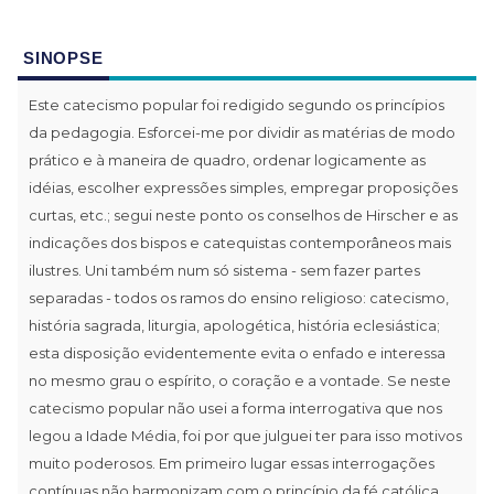
SINOPSE
Este catecismo popular foi redigido segundo os princípios
da pedagogia. Esforcei-me por dividir as matérias de modo
prático e à maneira de quadro, ordenar logicamente as
idéias, escolher expressões simples, empregar proposições
curtas, etc.; segui neste ponto os conselhos de Hirscher e as
indicações dos bispos e catequistas contemporâneos mais
ilustres. Uni também num só sistema - sem fazer partes
separadas - todos os ramos do ensino religioso: catecismo,
história sagrada, liturgia, apologética, história eclesiástica;
esta disposição evidentemente evita o enfado e interessa
no mesmo grau o espírito, o coração e a vontade. Se neste
catecismo popular não usei a forma interrogativa que nos
legou a Idade Média, foi por que julguei ter para isso motivos
muito poderosos. Em primeiro lugar essas interrogações
contínuas não harmonizam com o princípio da fé católica,