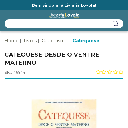
Bem vindo(a) à Livraria Loyola!
Ainda não tem cadastro na Livraria Loyola?
Home
Livros
Catolicismo
Catequese
CATEQUESE DESDE O VENTRE
MATERNO
SKU 46844