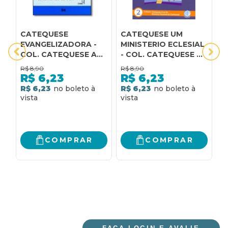
CATEQUESE
CATEQUESE UM
C
EVANGELIZADORA -
MINISTERIO ECLESIAL
N
COL. CATEQUESE A
- COL. CATEQUESE A
LI
LUZ DO DIRETORIO
LUZ DO DIRETORIO
C
R$
8,90
R$
8,90
R
NACIONAL DA
NACIONAL DA
D
R$
6,23
R$
6,23
CATEQUESE 7
CATEQUESE 2
N
R$ 6,23
R$ 6,23
R
C
COMPRAR
COMPRAR