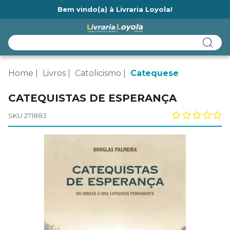
Bem vindo(a) à Livraria Loyola!
Ainda não tem cadastro na Livraria Loyola?
Home
Livros
Catolicismo
Catequese
CATEQUISTAS DE ESPERANÇA
SKU 271883