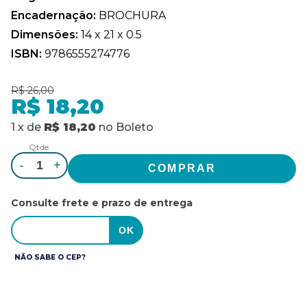
Encadernação:
BROCHURA
Dimensões:
14 x 21 x 0.5
ISBN:
9786555274776
R$ 26,00
R$ 18,20
1
x
de
R$ 18,20
no
Boleto
Qtde.
-
+
Consulte frete e prazo de entrega
NÃO SABE O CEP?