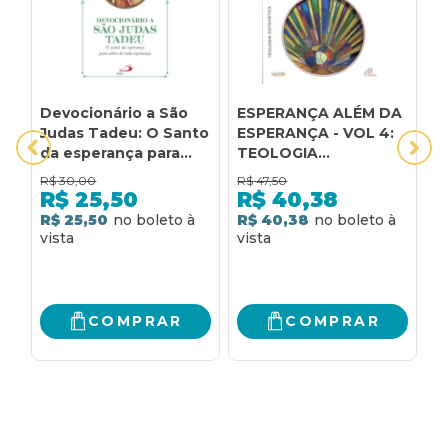
Devocionário a São
ESPERANÇA ALÉM DA
F
Judas Tadeu: O Santo
ESPERANÇA - VOL 4:
p
da esperança para
TEOLOGIA
d
além de toda
SISTEMÁTICA
E
R$
30,00
R$
47,50
R
esperança
e
R$
25,50
R$
40,38
t
R$ 25,50
R$ 40,38
R
COMPRAR
COMPRAR