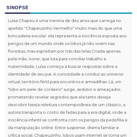
SINOPSE
Luísa Chapeu é uma menina de dez anos que carrega no
apelido "Chapeuzinho Vermelho" muito mais do que uma
brincadeira escolar: ela representa a inocência exposta aos
perigos de um mundo onde os lobos já não vivem nas
florestas, mas espreitam por trás das telas.Criada apenas
pela mãe, Ivone, que luta para conciliar trabalho e
maternidade, Luísa começa a buscar respostas sobre a
identidade de seu pai. A curiosidade a conduz ao universo
virtual, território fértil para encontros e armadilhas. Lá, um
"lobo em pele de cordeiro" surge, sedutor e ameaçador,
prometendo revelar segredos que ela tanto deseja
descobrir.Nesta releitura contemporânea de um clássico, a
autora transporta o conto de fadas para a era digital, onde a
inocência infantil se confronta com os perigos da pedofilia e
da manipulação online. Entre suspense, drama familiar e
crítica social, Chapeuzinho, lobos usam internet se torna um