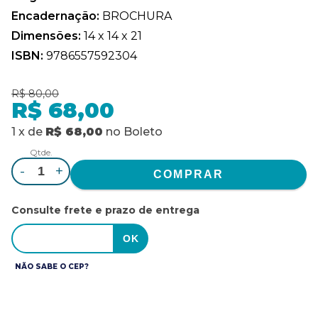
Encadernação:
BROCHURA
Dimensões:
14 x 14 x 21
ISBN:
9786557592304
R$ 80,00
R$ 68,00
1
x
de
R$ 68,00
no
Boleto
Qtde.
-
+
Consulte frete e prazo de entrega
NÃO SABE O CEP?