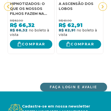
HIPNOTIZADOS: O
A ASCENSÃO DOS
A
QUE OS NOSSOS
LOBOS
M
FILHOS FAZEM NA
T
INTERNET E O QUE A
Q
R$
82,90
R$
69,90
R
INTERNET FAZ COM
M
R$
66,32
R$
62,91
ELES
P
R$ 66,32
R$ 62,91
R
I
T
COMPRAR
COMPRAR
FAÇA LOGIN E AVALIE
Cadastre-se em nossa newsletter