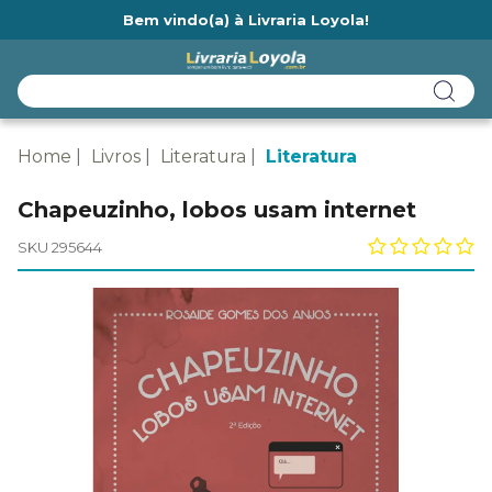
Bem vindo(a) à Livraria Loyola!
Ainda não tem cadastro na Livraria Loyola?
Home
Livros
Literatura
Literatura
Chapeuzinho, lobos usam internet
SKU 295644