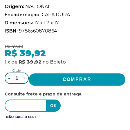
Origem:
NACIONAL
Encadernação:
CAPA DURA
Dimensões:
17 x 1.7 x 17
ISBN:
9786560870864
R$ 49,90
R$ 39,92
1
x
de
R$ 39,92
no
Boleto
Qtde.
-
+
Consulte frete e prazo de entrega
NÃO SABE O CEP?