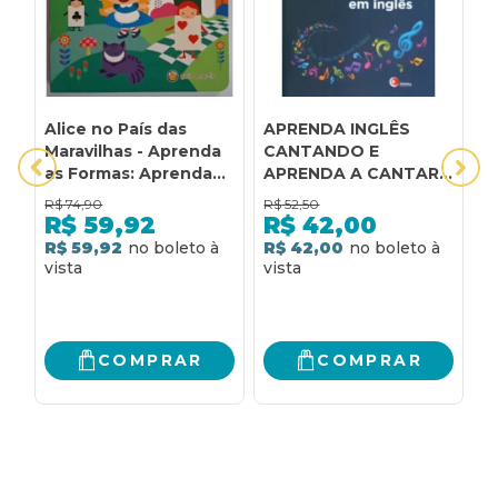
Alice no País das
APRENDA INGLÊS
C
Maravilhas - Aprenda
CANTANDO E
A
as Formas: Aprenda
APRENDA A CANTAR
T
as Formas
EM INGLÊS
o
R$
74,90
R$
52,50
R
R$
59,92
R$
42,00
R$ 59,92
R$ 42,00
R
COMPRAR
COMPRAR