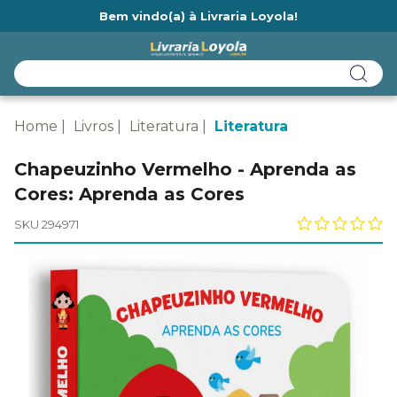
Bem vindo(a) à Livraria Loyola!
Ainda não tem cadastro na Livraria Loyola?
Home
Livros
Literatura
Literatura
Chapeuzinho Vermelho - Aprenda as
Cores: Aprenda as Cores
SKU 294971