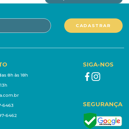
TO
SIGA-NOS
as 8h às 18h
13h
a.com.br
SEGURANÇA
7-6463
097-6462