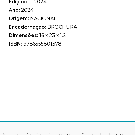
Edição:
1 - 2024
Ano:
2024
Origem:
NACIONAL
Encadernação:
BROCHURA
Dimensões:
16 x 23 x 1.2
ISBN:
9786555801378