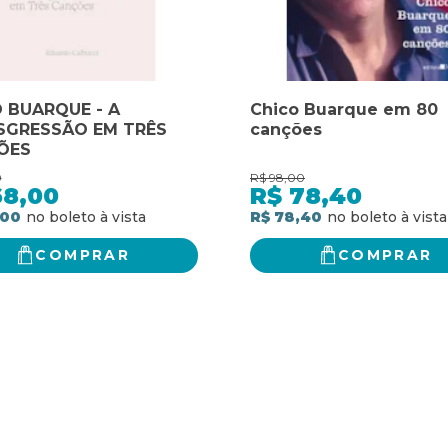
 BUARQUE - A
Chico Buarque em 80
SGRESSÃO EM TRÊS
canções
ÕES
0
R$
98,00
68,00
R$
78,40
,00
R$ 78,40
COMPRAR
COMPRAR