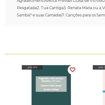
AgradecimentosNota PréviaÀ Guisa de Introduçã
Resgatada2. Tua Cantiga3. Renata Maria ou a V
Samba? e suas Camadas7. Canções para os Sem-
20% OFF
20% 