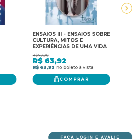
ENSAIOS III - ENSAIOS SOBRE
Patr
CULTURA, MITOS E
símb
EXPERIÊNCIAS DE UMA VIDA
sacr
mist
R$
79,90
R$
83,
penit
R$
63,92
R$
R$ 63,92
R$ 7
COMPRAR
FAÇA LOGIN E AVALIE