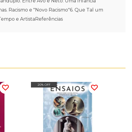
randupió. Entre Avô e Neto: Uma Infância
anas. Racismo e "Novo Racismo"6. Que Tal um
Tempo e ArtistaReferências
20% OFF
15