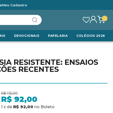
s
Meu Cadastro
AIS
DEVOCIONAIS
PAPELARIA
COLÉGIOS 2026
IA RESISTENTE: ENSAIOS
ÇÕES RECENTES
R$ 115,00
R$ 92,00
1
x
de
R$ 92,00
no
Boleto