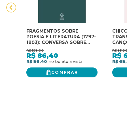
FRAGMENTOS SOBRE
CHICO
POESIA E LITERATURA (1797-
TRAN
1803): CONVERSA SOBRE
CANÇ
POESIA
R$
108,00
R$
85,0
R$
86,40
R$
R$ 86,40
R$ 68
COMPRAR