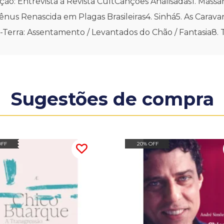
o: Entrevista à Revista CultCanções Analisadas1. Massa
ênus Renascida em Plagas Brasileiras4. Sinhá5. As Carav
Terra: Assentamento / Levantados do Chão / Fantasia8. 
Sugestões de compra
OFF
20% OFF