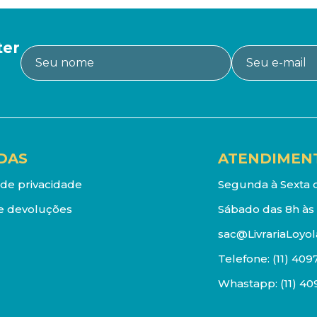
ter
DAS
ATENDIMEN
a de privacidade
Segunda à Sexta d
e devoluções
Sábado das 8h às 
sac@LivrariaLoyol
Telefone:
(11) 409
Whastapp:
(11) 4