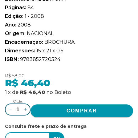
Páginas:
84
Edição:
1 - 2008
Ano:
2008
Origem:
NACIONAL
Encadernação:
BROCHURA
Dimensões:
15 x 21 x 0.5
ISBN:
9783852720524
R$ 58,00
R$ 46,40
1
x
de
R$ 46,40
no
Boleto
Qtde.
-
+
Consulte frete e prazo de entrega