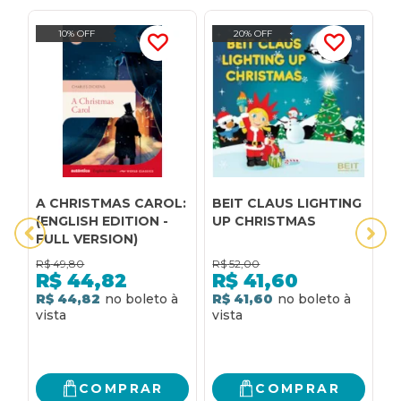
10% OFF
20% OFF
A CHRISTMAS CAROL:
BEIT CLAUS LIGHTING
C
(ENGLISH EDITION -
UP CHRISTMAS
FULL VERSION)
R$
49,80
R$
52,00
R
R$
44,82
R$
41,60
R$ 44,82
R$ 41,60
R
COMPRAR
COMPRAR