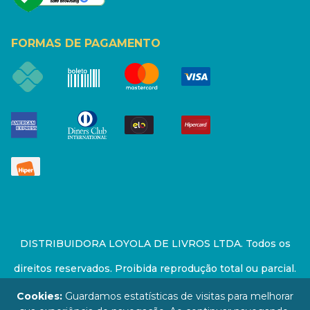
FORMAS DE PAGAMENTO
DISTRIBUIDORA LOYOLA DE LIVROS LTDA. Todos os
direitos reservados. Proibida reprodução total ou parcial.
Preços e estoque sujeito a alterações sem aviso prévio.
Cookies:
Guardamos estatísticas de visitas para melhorar