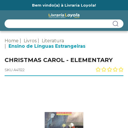
Bem vindo(a) à Livraria Loyola!
Ainda não tem cadastro na Livraria Loyola?
Home
Livros
Literatura
Ensino de Línguas Estrangeiras
CHRISTMAS CAROL - ELEMENTARY
SKU A41122