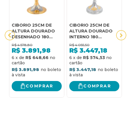
CIBORIO 25CM DE
CIBORIO 25CM DE
C
ALTURA DOURADO
ALTURA DOURADO
A
DESENHADO 180
INTERNO 180
1
PARTICULAS
PARTICULAS
R$
4.578,80
R$
4.055,50
R
R$
3.891,98
R$
3.447,18
6
x
de
R$ 648,66
6
x
de
R$ 574,53
6
R$ 3.891,98
R$ 3.447,18
R
COMPRAR
COMPRAR