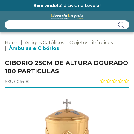
Bem vindo(a) à Livraria Loyola!
Ainda não tem cadastro na Livraria Loyola?
Home
Artigos Católicos
Objetos Litúrgicos
Âmbulas e Cibórios
CIBORIO 25CM DE ALTURA DOURADO
180 PARTICULAS
SKU 006400