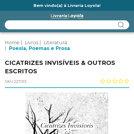
Bem vindo(a) à Livraria Loyola!
Ainda não tem cadastro na Livraria Loyola?
Home
Livros
Literatura
Poesia, Poemas e Prosa
CICATRIZES INVISÍVEIS & OUTROS
ESCRITOS
SKU 227013