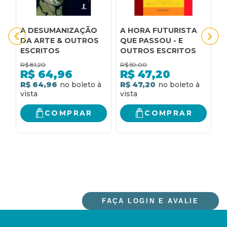
A DESUMANIZAÇÃO
A HORA FUTURISTA
A
DA ARTE & OUTROS
QUE PASSOU - E
h
ESCRITOS
OUTROS ESCRITOS
e
R$
81,20
R$
59,00
R
R$
64,96
R$
47,20
R$ 64,96
R$ 47,20
R
COMPRAR
COMPRAR
FAÇA LOGIN E AVALIE