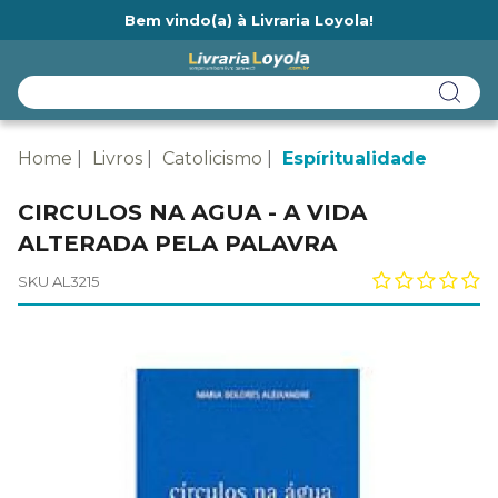
Bem vindo(a) à Livraria Loyola!
Ainda não tem cadastro na Livraria Loyola?
Home
Livros
Catolicismo
Espíritualidade
CIRCULOS NA AGUA - A VIDA
ALTERADA PELA PALAVRA
SKU AL3215