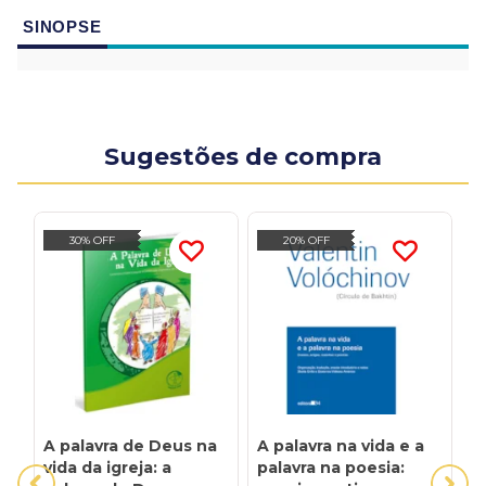
SINOPSE
Sugestões de compra
30% OFF
20% OFF
A palavra de Deus na
A palavra na vida e a
C
vida da igreja: a
palavra na poesia:
E