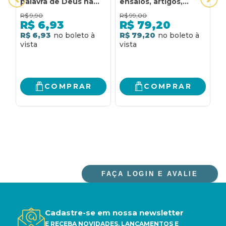
palavra de Deus na
ensaios, artigos,
C
vida da igreja
resenhas e poemas
P
R$
9,90
R$
99,00
R
P
R$
6,93
R$
79,20
R$ 6,93
R$ 79,20
R
COMPRAR
COMPRAR
FAÇA LOGIN E AVALIE
Cadastre-se em nossa newsletter
E RECEBA NOVIDADES, LANÇAMENTOS E