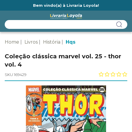
Bem vindo(a) à Livraria Loyola!
Ainda não tem cadastro na Livraria Loyola?
Home
Livros
História
Hqs
Coleção clássica marvel vol. 25 - thor
vol. 4
SKU 169429