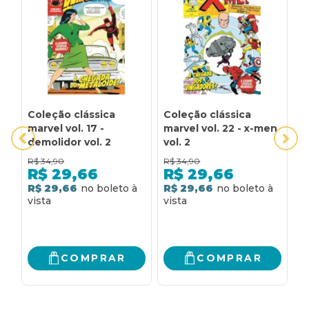
Coleção clássica
Coleção clássica
B
marvel vol. 17 -
marvel vol. 22 - x-men
S
demolidor vol. 2
vol. 2
4
R$
34,90
R$
34,90
R
R$
29,66
R$
29,66
R$ 29,66
R$ 29,66
2
R
COMPRAR
COMPRAR