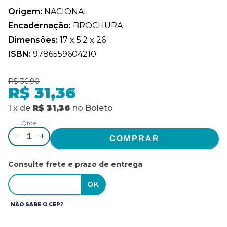
Origem:
NACIONAL
Encadernação:
BROCHURA
Dimensões:
17 x 5.2 x 26
ISBN:
9786559604210
R$ 36,90
R$ 31,36
1
x
de
R$ 31,36
no
Boleto
Qtde.
-
+
Consulte frete e prazo de entrega
NÃO SABE O CEP?