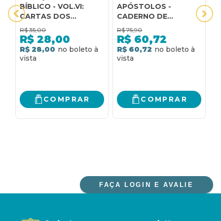
BÍBLICO - VOL.VI:
APÓSTOLOS -
B
CARTAS DOS
CADERNO DE
I
APÓSTOLOS E
ESTUDO BÍBLICO
B
R$
35,00
R$
75,90
R
APOCALIPSE
P
R$
28,00
R$
60,72
R$ 28,00
R$ 60,72
R
COMPRAR
COMPRAR
FAÇA LOGIN E AVALIE