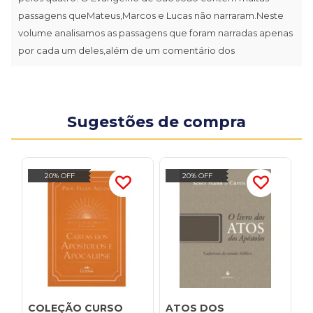
passagens queMateus,Marcos e Lucas não narraram.Neste
volume analisamos as passagens que foram narradas apenas
por cada um deles,além de um comentário dos
Sugestões de compra
20% OFF
20% OFF
COLEÇÃO CURSO
ATOS DOS
C