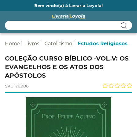
Bem vindo(a) à Livraria Loyola!
Ainda não tem cadastro na Livraria Loyola?
Home
Livros
Catolicismo
Estudos Religiosos
COLEÇÃO CURSO BÍBLICO -VOL.V: OS
EVANGELHOS E OS ATOS DOS
APÓSTOLOS
SKU 178086