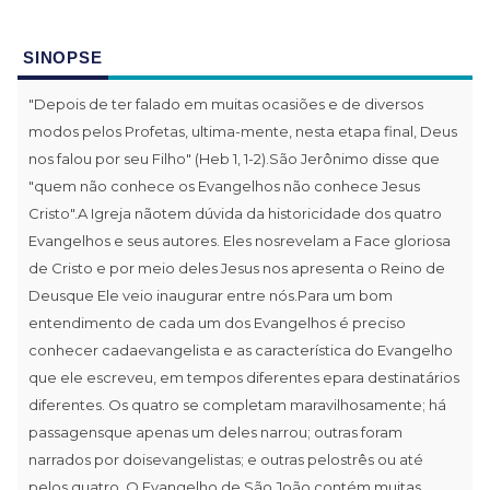
SINOPSE
"Depois de ter falado em muitas ocasiões e de diversos
modos pelos Profetas, ultima-mente, nesta etapa final, Deus
nos falou por seu Filho" (Heb 1, 1-2).São Jerônimo disse que
"quem não conhece os Evangelhos não conhece Jesus
Cristo".A Igreja nãotem dúvida da historicidade dos quatro
Evangelhos e seus autores. Eles nosrevelam a Face gloriosa
de Cristo e por meio deles Jesus nos apresenta o Reino de
Deusque Ele veio inaugurar entre nós.Para um bom
entendimento de cada um dos Evangelhos é preciso
conhecer cadaevangelista e as característica do Evangelho
que ele escreveu, em tempos diferentes epara destinatários
diferentes. Os quatro se completam maravilhosamente; há
passagensque apenas um deles narrou; outras foram
narrados por doisevangelistas; e outras pelostrês ou até
pelos quatro. O Evangelho de São João contém muitas