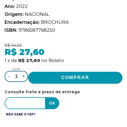
Ano:
2022
Origem:
NACIONAL
Encadernação:
BROCHURA
ISBN:
9786587768250
R$ 34,50
R$ 27,60
1
x
de
R$ 27,60
no
Boleto
Qtde.
-
+
Consulte frete e prazo de entrega
NÃO SABE O CEP?