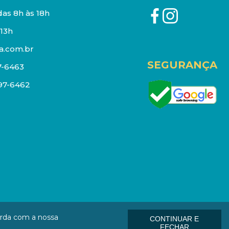
as 8h às 18h
13h
a.com.br
SEGURANÇA
7-6463
097-6462
eços e estoque sujeito a alterações sem aviso prévio.
orda com a nossa
CONTINUAR E
: 01006-000
FECHAR