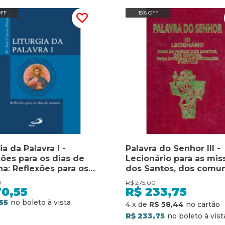
OFF
15% OFF
ia da Palavra I -
Palavra do Senhor III -
xões para os dias de
Lecionário para as mis
a: Reflexões para os
dos Santos, dos comun
de semana
para diversas necessi
0
R$
275,00
e votivas: lecionário pa
70,55
R$
233,75
missas dos santos, do
55
4
x
de
R$ 58,44
comuns, para diversas
R$ 233,75
necessidades e votiva