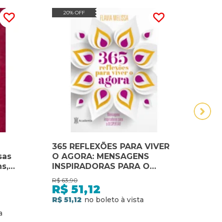
20% OFF
20
365 REFLEXÕES PARA VIVER
A ar
sas
O AGORA: MENSAGENS
limi
s,
INSPIRADORAS PARA O
prop
dades
DESPERTAR
educ
R$
63,90
R$
86,
ra as
R$
51,12
R$
s
R$ 51,12
R$ 6
s