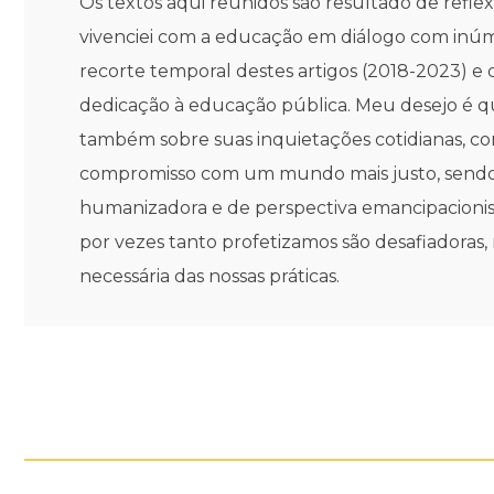
Os textos aqui reunidos são resultado de refle
vivenciei com a educação em diálogo com inúm
recorte temporal destes artigos (2018-2023) e 
dedicação à educação pública. Meu desejo é que v
também sobre suas inquietações cotidianas, c
compromisso com um mundo mais justo, sendo r
humanizadora e de perspectiva emancipacionis
por vezes tanto profetizamos são desafiadoras,
necessária das nossas práticas.