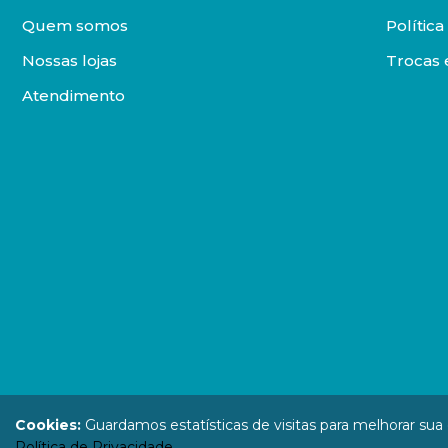
Quem somos
Polític
Nossas lojas
Trocas 
Atendimento
DISTRIBUIDORA LOYOLA DE LIVROS LTDA. Todos os direit
Cookies:
Guardamos estatísticas de visitas para melhorar su
67.946.814
Política de Privacidade
.