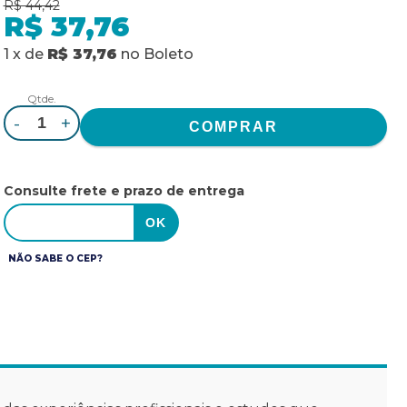
R$ 44,42
R$ 37,76
1
x
de
R$ 37,76
no
Boleto
Qtde.
-
+
Consulte frete e prazo de entrega
NÃO SABE O CEP?