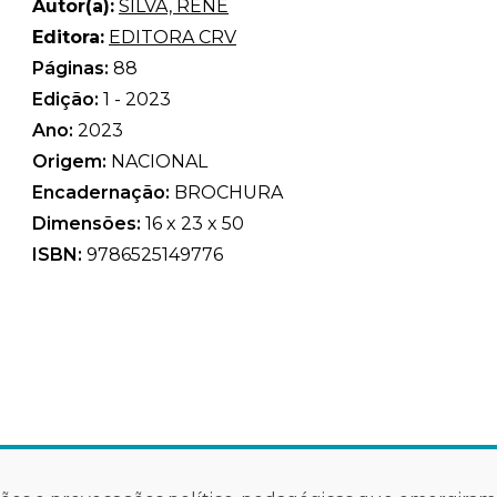
Autor(a):
SILVA, RENÊ
Editora:
EDITORA CRV
Páginas:
88
Edição:
1 - 2023
Ano:
2023
Origem:
NACIONAL
Encadernação:
BROCHURA
Dimensões:
16 x 23 x 50
ISBN:
9786525149776