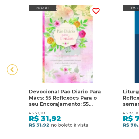
20% OFF
15% 
Devocional Pão Diário Para
Liturg
Mães: 55 Reflexões Para o
Refle
seu Encorajamento: 55
seman
reflexões para o seu
dias 
R$
39,90
R$
83,0
encorajamento
R$
31,92
R$
R$ 31,92
R$ 70,