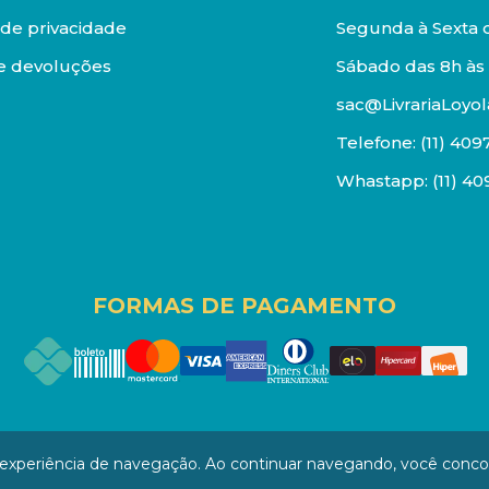
a de privacidade
Segunda à Sexta d
e devoluções
Sábado das 8h às 
sac@LivrariaLoyol
Telefone:
(11) 409
Whastapp:
(11) 4
FORMAS DE PAGAMENTO
os reservados. Proibida reprodução total ou parcial. Pr
a experiência de navegação. Ao continuar navegando, você conc
/0001-94 - LOJA - Rua Senador Feijó - São Paulo / SP - CEP