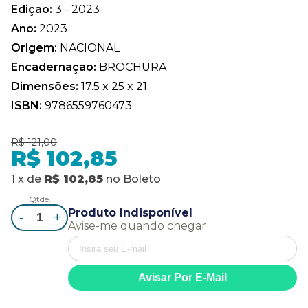
Edição:
3 - 2023
Ano:
2023
Origem:
NACIONAL
Encadernação:
BROCHURA
Dimensões:
17.5 x 25 x 21
ISBN:
9786559760473
R$ 121,00
R$ 102,85
1
x
de
R$ 102,85
no
Boleto
Qtde.
Produto Indisponível
-
+
Avise-me quando chegar