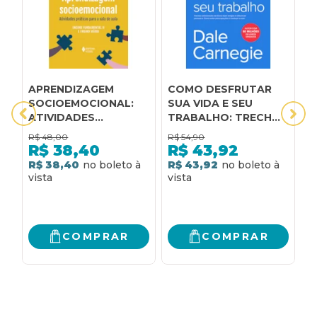
APRENDIZAGEM
COMO DESFRUTAR
D
SOCIOEMOCIONAL:
SUA VIDA E SEU
C
ATIVIDADES
TRABALHO: TRECHOS
D
PRÁTICAS PARA A
SELECIONADOS DE
C
R$
48,00
R$
54,90
R
SALA DE AULA:
COMO FAZER AMIGOS
M
R$
38,40
R$
43,92
ENSINO
E INFLUENCIAR
E
R$ 38,40
R$ 43,92
R
FUNDAMENTAL II E
PESSOAS E COMO
A
ENSINO MÉDIO
EVITAR
M
PREOCUPAÇÕES E
P
COMEÇAR A VIVER
E
D
COMPRAR
COMPRAR