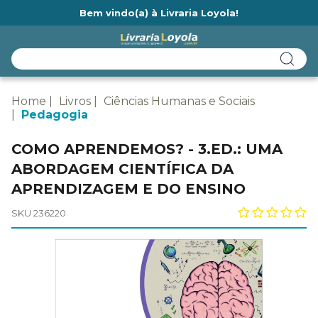
Bem vindo(a) à Livraria Loyola!
Ainda não tem cadastro na Livraria Loyola?
Home
Livros
Ciências Humanas e Sociais
Pedagogia
COMO APRENDEMOS? - 3.ED.: UMA
ABORDAGEM CIENTÍFICA DA
APRENDIZAGEM E DO ENSINO
SKU 236220