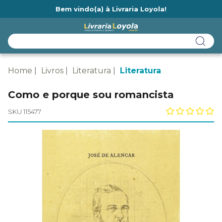
Bem vindo(a) à Livraria Loyola!
Ainda não tem cadastro na Livraria Loyola?
Home
Livros
Literatura
Literatura
Como e porque sou romancista
SKU 115477