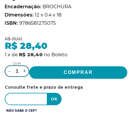
Encadernação:
BROCHURA
Dimensões:
12 x 0.4 x 18
ISBN:
9786581275075
R$ 35,50
R$ 28,40
1
x
de
R$ 28,40
no
Boleto
Qtde.
-
+
Consulte frete e prazo de entrega
NÃO SABE O CEP?