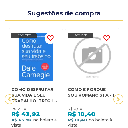
Sugestões de compra
20% OFF
20% OFF
COMO DESFRUTAR
COMO E PORQUE
I
SUA VIDA E SEU
SOU ROMANCISTA - 1
A
TRABALHO: TRECHOS
L
SELECIONADOS DE
Q
R$
54,90
R$
13,00
R
COMO FAZER AMIGOS
R
R$
43,92
R$
10,40
E INFLUENCIAR
C
R$ 43,92
R$ 10,40
2
PESSOAS E COMO
R