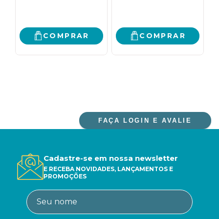
EVITAR
E
R
PREOCUPAÇÕES E
A
COMEÇAR A VIVER
I
C
COMPRAR
COMPRAR
P
FAÇA LOGIN E AVALIE
Cadastre-se em nossa newsletter
E RECEBA NOVIDADES, LANÇAMENTOS E
PROMOÇÕES