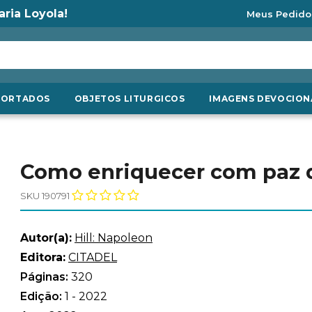
aria Loyola!
Meus Pedido
PORTADOS
OBJETOS LITURGICOS
IMAGENS DEVOCION
Como enriquecer com paz d
SKU 190791
Autor(a):
Hill: Napoleon
Editora:
CITADEL
Páginas:
320
Edição:
1 - 2022