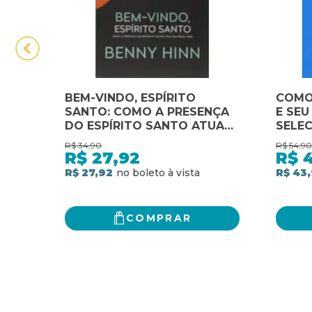
BEM-VINDO, ESPÍRITO
COMO
SANTO: COMO A PRESENÇA
E SEU
DO ESPÍRITO SANTO ATUA
SELE
EM NOSSA VIDA
FAZER
R$
34,90
R$
54,90
INFLU
R$
27,92
R$
COMO
R$ 27,92
R$ 43
PREO
A VIV
COMPRAR