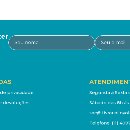
ter
DAS
ATENDIMEN
a de privacidade
Segunda à Sexta d
e devoluções
Sábado das 8h às 
sac@LivrariaLoyol
Telefone:
(11) 409