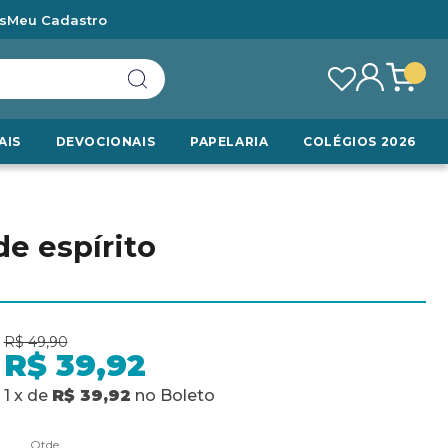
s
Meu Cadastro
AIS
DEVOCIONAIS
PAPELARIA
COLÉGIOS 2026
e espírito
R$ 49,90
R$ 39,92
1
x
de
R$ 39,92
no
Boleto
Qtde.