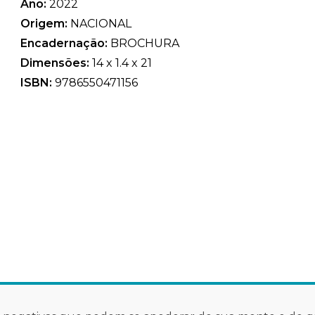
Ano:
2022
Origem:
NACIONAL
Encadernação:
BROCHURA
Dimensões:
14 x 1.4 x 21
ISBN:
9786550471156