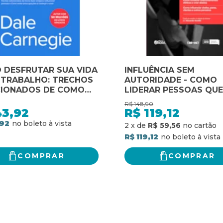
 DESFRUTAR SUA VIDA
INFLUÊNCIA SEM
 TRABALHO: TRECHOS
AUTORIDADE - COMO
CIONADOS DE COMO
LIDERAR PESSOAS QU
 AMIGOS E
SE REPORTAM A VOCÊ 
R$
148,90
ENCIAR PESSOAS E
COMO CONSTRUIR
43,92
R$
119,12
 EVITAR
RELACIONAMENTOS
,92
2
x
de
R$ 59,56
CUPAÇÕES E COMEÇAR
EFETIVOS E CRIAR ALI
R$ 119,12
ER
COMO INFLUENCIAR CH
CLIENTES E OUTROS
COMPRAR
COMPRAR
PARCEIROS