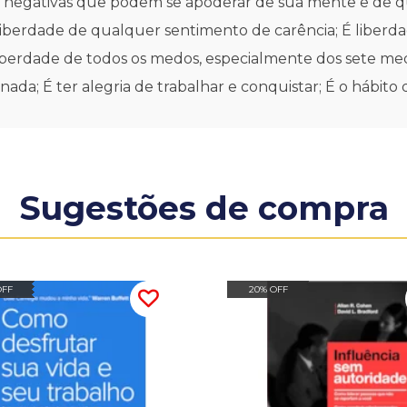
as negativas que podem se apoderar de sua mente e de q
liberdade de qualquer sentimento de carência; É liberd
 liberdade de todos os medos, especialmente dos sete m
da; É ter alegria de trabalhar e conquistar; É o hábito
Sugestões de compra
OFF
20% OFF