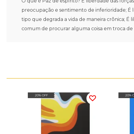
O que é Paz de espírito? É liberdade das forç
preocupação e sentimento de inferioridade; É 
tipo que degrada a vida de maneira crônica; É
comum de procurar alguma coisa em troca de na
20% OFF
20% 