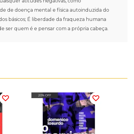
uaisquer atitudes negativas, como
ade de doença mental e física autoinduzida do
edos básicos; É liberdade da fraqueza humana
 de ser quem é e pensar com a própria cabeça.
20% OFF
20