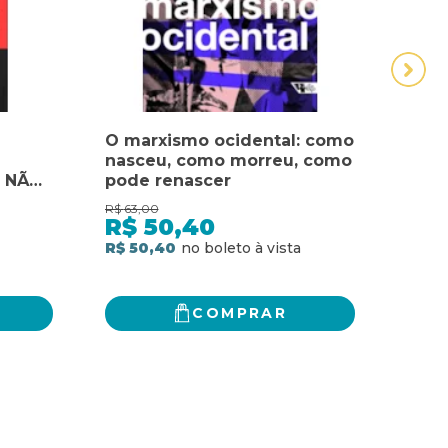
O marxismo ocidental: como
PEN
nasceu, como morreu, como
COM
E NÃO
pode renascer
MAIS
-
QUA
R$
63,00
R$
64,
PENS
R$
50,40
R$
INT
R$ 50,40
R$ 51
ADOS.
TUD
EFES,
COMPRAR