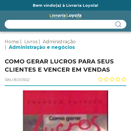
Bem vindo(a) à Livraria Loyola!
Ainda não tem cadastro na Livraria Loyola?
Home
Livros
Administração
Administração e negócios
COMO GERAR LUCROS PARA SEUS
CLIENTES E VENCER EM VENDAS
SKU BO0502