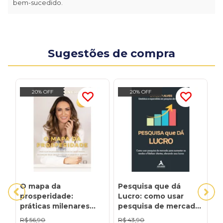
bem-sucedido.
Sugestões de compra
20% OFF
20% OFF
O mapa da
Pesquisa que dá
V
prosperidade:
Lucro: como usar
V
práticas milenares
pesquisa de mercado
C
para vencer seus
para aumentar as
R
R$
56,90
R$
43,90
R