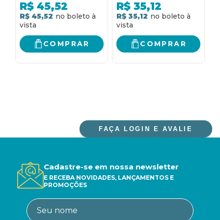
medos, alcançar seus
vendas e fidelizar
M
R$
45,52
R$
35,12
objetivos e realizar
clientes, elevando
P
R$ 45,52
R$ 35,12
R
seus sonhos
seus lucros
C
D
COMPRAR
COMPRAR
FAÇA LOGIN E AVALIE
Cadastre-se em nossa newsletter
E RECEBA NOVIDADES, LANÇAMENTOS E
PROMOÇÕES