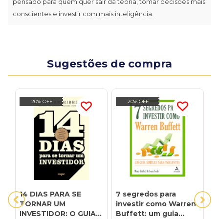
pensado para quem quer sair da teoria, tomar decisões mais
conscientes e investir com mais inteligência.
Sugestões de compra
20% OFF
20% OFF
14 DIAS PARA SE
7 segredos para
C
TORNAR UM
investir como Warren
M
INVESTIDOR: O GUIA
Buffett: um guia
P