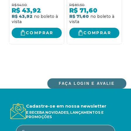
ESSENCIAL PARA O
simples para
P
R$
54,90
R$
89,50
R
INVESTIDOR
iniciantes
R
R$
43,92
R$
71,60
INICIANTE
T
R$ 43,92
R$ 71,60
R
R
COMPRAR
COMPRAR
FAÇA LOGIN E AVALIE
Cadastre-se em nossa newsletter
E RECEBA NOVIDADES, LANÇAMENTOS E
PROMOÇÕES