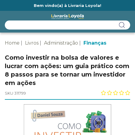
Bem vindo(a) à Livraria Loyola!
Ainda não tem cadastro na Livraria Loyola?
Home
Livros
Administração
Finanças
Como investir na bolsa de valores e
lucrar com ações: um guia prático com
8 passos para se tornar um investidor
em ações
SKU 311799