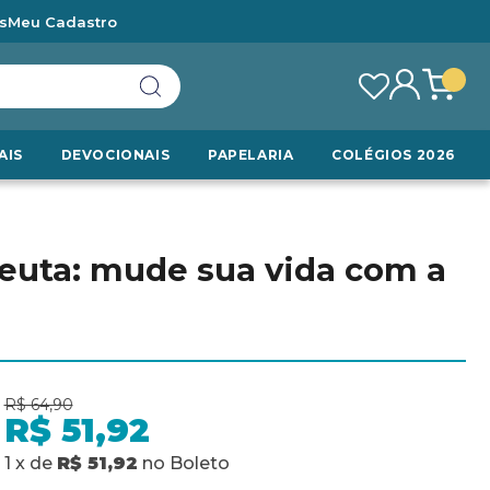
s
Meu Cadastro
AIS
DEVOCIONAIS
PAPELARIA
COLÉGIOS 2026
peuta: mude sua vida com a
R$ 64,90
R$ 51,92
1
x
de
R$ 51,92
no
Boleto