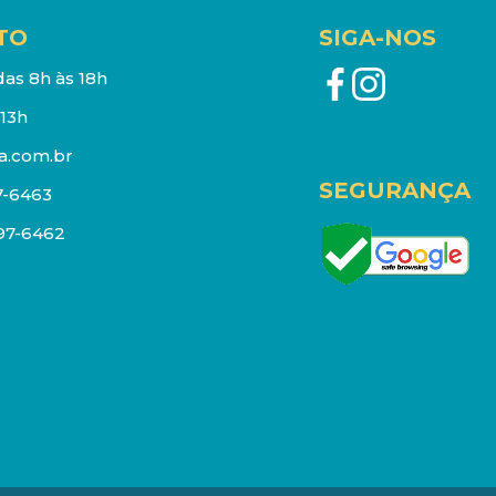
TO
SIGA-NOS
as 8h às 18h
13h
a.com.br
SEGURANÇA
7-6463
097-6462
eços e estoque sujeito a alterações sem aviso prévio.