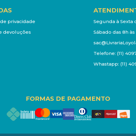
DAS
ATENDIMEN
a de privacidade
Segunda à Sexta d
e devoluções
Sábado das 8h às 
sac@LivrariaLoyol
Telefone:
(11) 409
Whastapp:
(11) 4
FORMAS DE PAGAMENTO
os reservados. Proibida reprodução total ou parcial. Pr