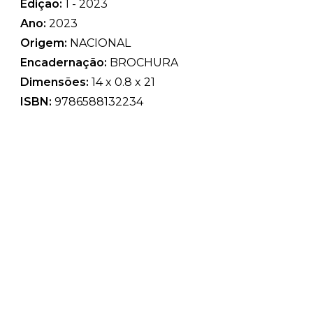
Edição:
1 - 2023
Ano:
2023
Origem:
NACIONAL
Encadernação:
BROCHURA
Dimensões:
14 x 0.8 x 21
ISBN:
9786588132234