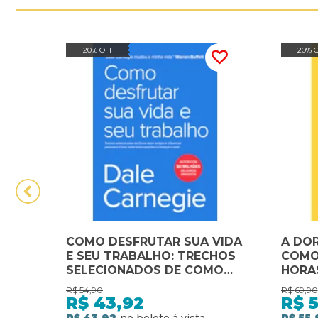
20% OFF
20% 
COMO DESFRUTAR SUA VIDA
A DO
E SEU TRABALHO: TRECHOS
COMO
SELECIONADOS DE COMO
HORAS
FAZER AMIGOS E
PROS
R$
54,90
R$
69,90
INFLUENCIAR PESSOAS E
R$
43,92
R$
5
COMO EVITAR
R$ 43,92
R$ 55,