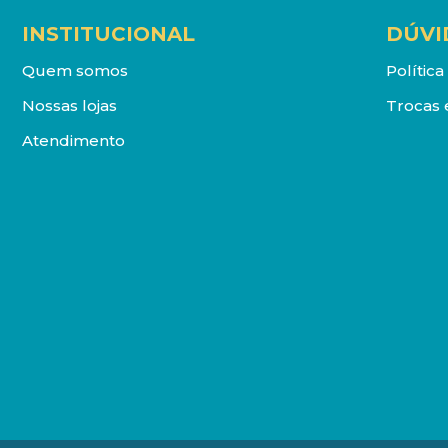
INSTITUCIONAL
DÚVI
Quem somos
Polític
Nossas lojas
Trocas 
Atendimento
DISTRIBUIDORA LOYOLA DE LIVROS LTDA. Todos os direit