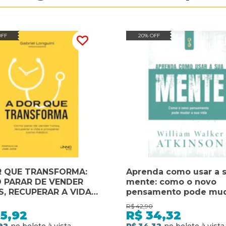
OFF
20% OFF
R QUE TRANSFORMA:
Aprenda como usar a 
 PARAR DE VENDER
mente: como o novo
, RECUPERAR A VIDA E
pensamento pode mud
PERAR COMO MÉDICO
sua vida
R$
42,90
5,92
R$
34,32
92
R$ 34,32