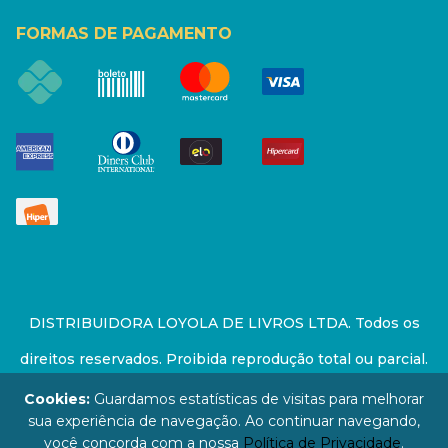
FORMAS DE PAGAMENTO
DISTRIBUIDORA LOYOLA DE LIVROS LTDA. Todos os
direitos reservados. Proibida reprodução total ou parcial.
Preços e estoque sujeito a alterações sem aviso prévio.
Cookies:
Guardamos estatísticas de visitas para melhorar
sua experiência de navegação. Ao continuar navegando,
67.946.814/0001-94 - LOJA - Rua Senador Feijó - São
você concorda com a nossa
Política de Privacidade
.