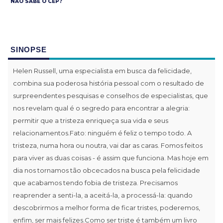
NÃO SABE O CEP?
SINOPSE
Helen Russell, uma especialista em busca da felicidade,
combina sua poderosa história pessoal com o resultado de
surpreendentes pesquisas e conselhos de especialistas, que
nos revelam qual é o segredo para encontrar a alegria:
permitir que a tristeza enriqueça sua vida e seus
relacionamentos.Fato: ninguém é feliz o tempo todo. A
tristeza, numa hora ou noutra, vai dar as caras. Fomos feitos
para viver as duas coisas - é assim que funciona. Mas hoje em
dia nos tornamos tão obcecados na busca pela felicidade
que acabamos tendo fobia de tristeza. Precisamos
reaprender a senti-la, a aceitá-la, a processá-la: quando
descobrirmos a melhor forma de ficar tristes, poderemos,
enfim, ser mais felizes.Como ser triste é também um livro