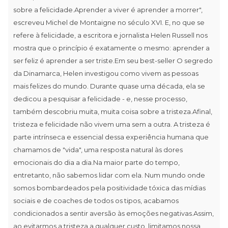
sobre a felicidade.Aprender a viver é aprender a morrer",
escreveu Michel de Montaigne no século XVI. E, no que se
refere à felicidade, a escritora e jornalista Helen Russell nos
mostra que o princípio é exatamente o mesmo: aprender a
ser feliz é aprender a ser triste.Em seu best-seller O segredo
da Dinamarca, Helen investigou como vivem as pessoas
mais felizes do mundo. Durante quase uma década, ela se
dedicou a pesquisar a felicidade - e, nesse processo,
também descobriu muita, muita coisa sobre a tristeza.Afinal,
tristeza e felicidade não vivem uma sem a outra. A tristeza é
parte intrínseca e essencial dessa experiência humana que
chamamos de "vida", uma resposta natural às dores
emocionais do dia a dia.Na maior parte do tempo,
entretanto, não sabemos lidar com ela. Num mundo onde
somos bombardeados pela positividade tóxica das mídias
sociais e de coaches de todos os tipos, acabamos
condicionados a sentir aversão às emoções negativas.Assim,
ao evitarmos a tristeza a qualquer custo, limitamos nossa