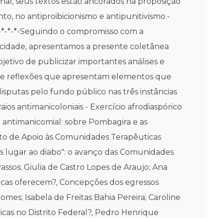
inal, seus textos estão ancorados na proposição
to, no antiproibicionismo e antipunitivismo.-
J-*-*-*-Seguindo o compromisso com a
cidade, apresentamos a presente coletânea
jetivo de publicizar importantes análises e
os e reflexões que apresentam elementos que
sputas pelo fundo público nas três instâncias
os antimanicoloniais - Exercício afrodiaspórico
antimanicomial: sobre Pombagira e as
to de Apoio às Comunidades Terapêuticas
eis lugar ao diabo": o avanço das Comunidades
assos; Giulia de Castro Lopes de Araujo; Ana
ticas oferecem?, Concepções dos egressos
mes; Isabela de Freitas Bahia Pereira; Caroline
cas no Distrito Federal?, Pedro Henrique