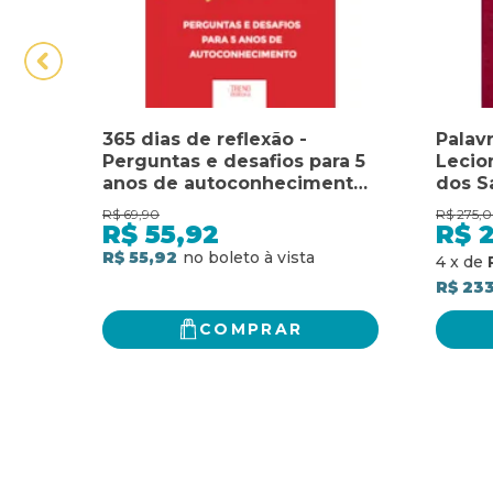
365 dias de reflexão -
Palavr
Perguntas e desafios para 5
Lecio
anos de autoconhecimento:
dos S
Perguntas e desafios para 5
para 
R$
69,90
R$
275,
anos de autoconhecimento
e voti
R$
55,92
R$
missa
R$ 55,92
4
x
de
comun
R$ 233
neces
COMPRAR