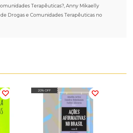
omunidades Terapêuticas?, Anny Mikaelly
a de Drogas e Comunidades Terapêuticas no
20% OFF
20