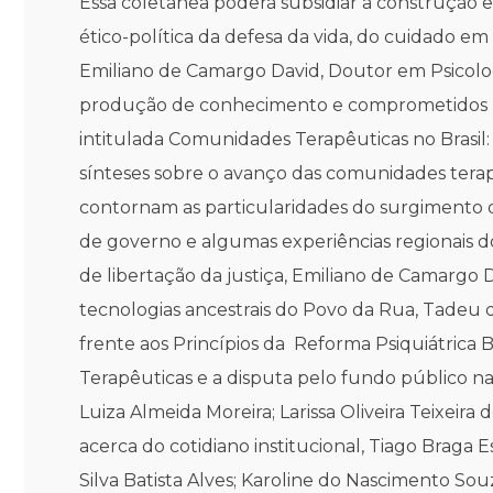
Essa coletânea poderá subsidiar a construção e 
ético-política da defesa da vida, do cuidado em
Emiliano de Camargo David, Doutor em Psicolog
produção de conhecimento e comprometidos pel
intitulada Comunidades Terapêuticas no Brasil: 
sínteses sobre o avanço das comunidades terap
contornam as particularidades do surgimento da
de governo e algumas experiências regionais do
de libertação da justiça, Emiliano de Camarg
tecnologias ancestrais do Povo da Rua, Tade
frente aos Princípios da Reforma Psiquiátrica 
Terapêuticas e a disputa pelo fundo público na 
Luiza Almeida Moreira; Larissa Oliveira Teixe
acerca do cotidiano institucional, Tiago Braga 
Silva Batista Alves; Karoline do Nascimento S