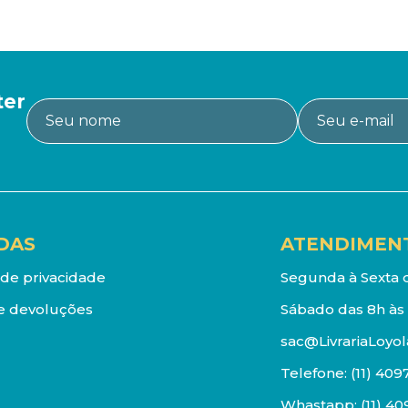
ter
DAS
ATENDIMEN
a de privacidade
Segunda à Sexta d
e devoluções
Sábado das 8h às 
sac@LivrariaLoyol
Telefone:
(11) 409
Whastapp:
(11) 4