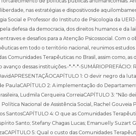
fortalecimento de políticas públicas antimanicomiais. Af
 liberdade, nas estratégias e dispositivosde aquilombamen
ia Social e Professor do Instituto de Psicologia da UER
a defesa da democracia, dos direitos humanos e da lai
entraves e desafios para a Atenção Psicossocial. Com o ob
êuticas em todo o território nacional, reunimos estud
s Comunidades Terapêuticas no Brasil, assim como, as di
 avanço dessas instituições.-*-*-*-SUMÁRIOPREFÁCIO: Rai
o DavidAPRESENTAÇÃOCAPÍTULO 1: O devir negro da luta 
u de PaulaCAPÍTULO 2: A implementação do Departamen
Brasileira, Ludmila Cerqueira CorreiaCAPÍTULO 3: "Não d
Política Nacional de Assistência Social, Rachel Gouveia P
ira dos SantosCAPÍTULO 4: O que as Comunidades Terapêu
Espírito Santo; Stefany Chagas Lucas; Emanuelly Suzart Go
ouzaCAPÍTULO 5: Qual o custo das Comunidades Terapêuti