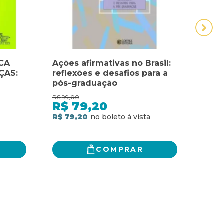
CA
Ações afirmativas no Brasil:
ASS
ÇAS:
reflexões e desafios para a
SUA
pós-graduação
NÃO
DE 
R$
99,00
R$
74,
A PR
R$
79,20
R$
TEC
R$ 79,20
R$ 5
PAR
VOC
COMPRAR