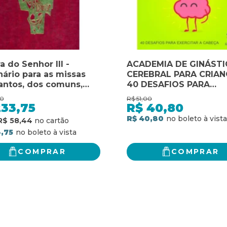
a do Senhor III -
ACADEMIA DE GINÁSTI
nário para as missas
CEREBRAL PARA CRIAN
antos, dos comuns,
40 DESAFIOS PARA
diversas necessidades
EXERCITAR A CABEÇA
00
R$
51,00
vas: lecionário para as
233,75
R$
40,80
s dos santos, dos
R$ 40,80
R$ 58,44
s, para diversas
,75
sidades e votivas
COMPRAR
COMPRAR