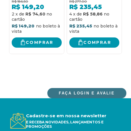
R$
186,50
R$
277,00
R
competência da
TEORIA E QUESTÕES
P
R$
149,20
R$
235,45
justiça estadual
- 7ª EDIÇÃO 2021
S
R
2
x
de
R$ 74,60
4
x
de
R$ 58,86
R$ 149,20
R$ 235,45
COMPRAR
COMPRAR
FAÇA LOGIN E AVALIE
Cadastre-se em nossa newsletter
E RECEBA NOVIDADES, LANÇAMENTOS E
PROMOÇÕES