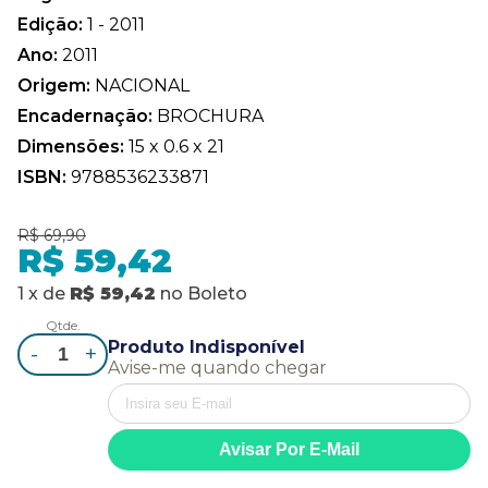
Edição:
1 - 2011
Ano:
2011
Origem:
NACIONAL
Encadernação:
BROCHURA
Dimensões:
15 x 0.6 x 21
ISBN:
9788536233871
R$ 69,90
R$ 59,42
1
x
de
R$ 59,42
no
Boleto
Qtde.
Produto Indisponível
-
+
Avise-me quando chegar