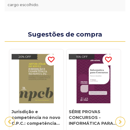
cargo escolhido.
Sugestões de compra
20% OFF
15% OFF
Jurisdição e
SÉRIE PROVAS
A
competência no novo
CONCURSOS -
C
C.P.C.: competência
INFORMÁTICA PARA
E
da justiça federal e
CONCURSOS -
J