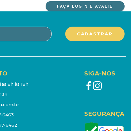
FAÇA LOGIN E AVALIE
TO
SIGA-NOS
as 8h às 18h
13h
a.com.br
SEGURANÇA
7-6463
097-6462