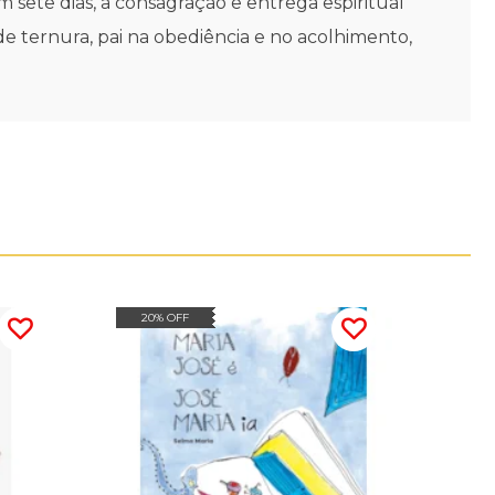
m sete dias, a consagração e entrega espiritual
de ternura, pai na obediência e no acolhimento,
20% OFF
30