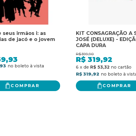
 seus irmãos i: as
KIT CONSAGRAÇÃO A 
ias de jacó e o jovem
JOSÉ (DELUXE) - EDIÇ
CAPA DURA
R$
399,90
69,93
R$
319,92
,93
6
x
de
R$ 53,32
R$ 319,92
COMPRAR
COMPRAR