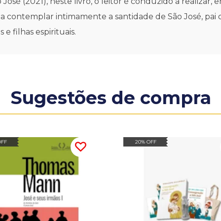
é (2021), neste livro, o leitor é conduzido a realizar, e
 a contemplar intimamente a santidade de São José, pai 
 filhas espirituais.
Sugestões de compra
OFF
20% OFF