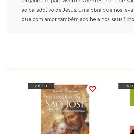
Organizado para vivermos bem este ano de São Jos
ao pai adotivo de Jesus. Uma obra que nos leva
que com amor também acolhe a nós, seus filhos e
20% OFF
30% 