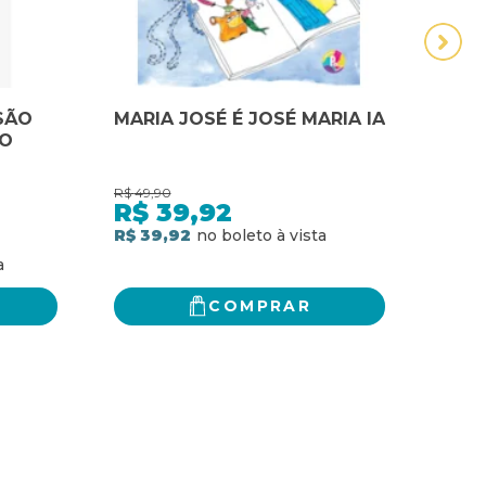
SÃO
MARIA JOSÉ É JOSÉ MARIA IA
3 ME
ÃO
EM 
FAMÍ
R$
49,90
R$
29,
R$
39,92
R$
R$ 39,92
R$ 2
COMPRAR