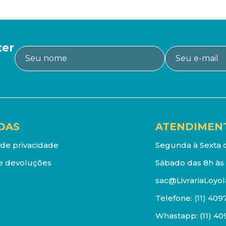
ter
DAS
ATENDIMEN
a de privacidade
Segunda à Sexta d
e devoluções
Sábado das 8h às 
sac@LivrariaLoyol
Telefone:
(11) 409
Whastapp:
(11) 4