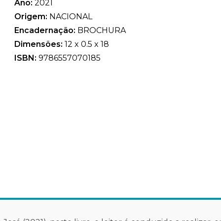
Ano:
2021
Origem:
NACIONAL
Encadernação:
BROCHURA
Dimensões:
12 x 0.5 x 18
ISBN:
9786557070185