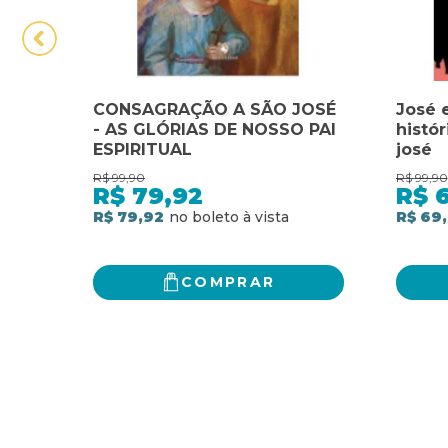
CONSAGRAÇÃO A SÃO JOSÉ
José e
- AS GLÓRIAS DE NOSSO PAI
histór
ESPIRITUAL
josé
R$
99,90
R$
99,90
R$
79,92
R$
R$ 79,92
R$ 69
COMPRAR